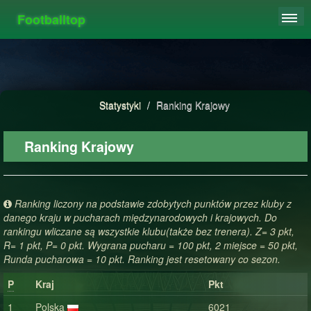
Footballtop
REJESTRACJA
TABELA
STATYSTYKI
Statystyki
/
Ranking Krajowy
FAQ
Ranking Krajowy
Ranking liczony na podstawie zdobytych punktów przez kluby z
danego kraju w pucharach międzynarodowych i krajowych. Do
rankingu wliczane są wszystkie klubu(także bez trenera). Z= 3 pkt,
R= 1 pkt, P= 0 pkt. Wygrana pucharu = 100 pkt, 2 miejsce = 50 pkt,
Runda pucharowa = 10 pkt. Ranking jest resetowany co sezon.
P
Kraj
Pkt
1
Polska
6021