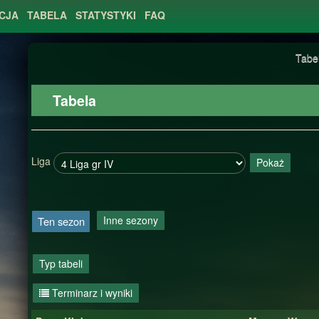
CJA
TABELA
STATYSTYKI
FAQ
Tabe
Tabela
Liga
Pokaż
Inne sezony
Ten sezon
Typ tabeli
Terminarz i wyniki