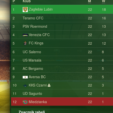
P
Klub
M
W
Zagłebie Lubin
1
22
18
2
Teramo CFC
22
16
3
PSV Roermond
22
13
4
Venezia CFC
22
13
FC Kings
5
22
12
6
UC Salerno
22
8
7
US Marsala
22
6
8
AC Bergamo
22
5
9
Aversa BC
22
5
10
KKS Czarni
22
3
11
UD Sagunto
22
1
12
Miedzianka
22
1
Znacznik tabeli