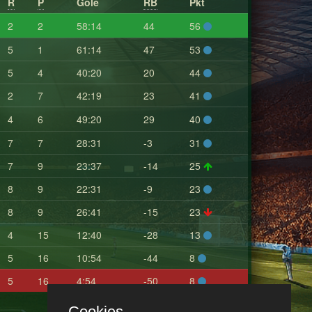
R
P
Gole
RB
Pkt
2
2
58:14
44
56
5
1
61:14
47
53
5
4
40:20
20
44
2
7
42:19
23
41
4
6
49:20
29
40
7
7
28:31
-3
31
7
9
23:37
-14
25
8
9
22:31
-9
23
8
9
26:41
-15
23
4
15
12:40
-28
13
5
16
10:54
-44
8
5
16
4:54
-50
8
Cookies.