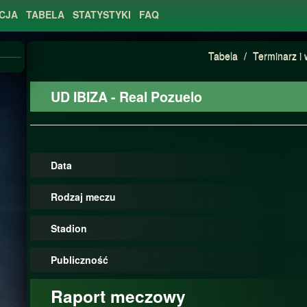
CJA
TABELA
STATYSTYKI
FAQ
Tabela
/
Terminarz i 
UD IBIZA - Real Pozuelo
Data
Rodzaj meczu
Stadion
Publiczność
Raport meczowy