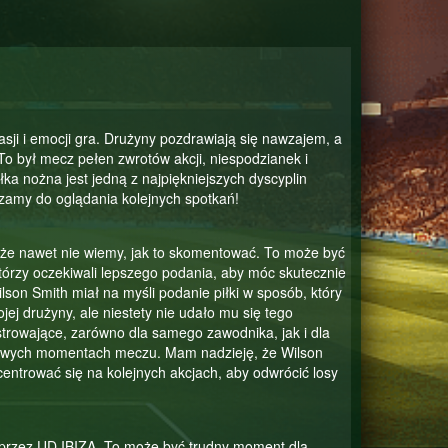
asji i emocji gra. Drużyny pozdrawiają się nawzajem, a
 To był mecz pełen zwrotów akcji, niespodzianek i
ka nożna jest jedną z najpiękniejszych dyscyplin
szamy do oglądania kolejnych spotkań!
, że nawet nie wiemy, jak to skomentować. To może być
tórzy oczekiwali lepszego podania, aby móc skutecznie
on Smith miał na myśli podanie piłki w sposób, który
ej drużyny, ale niestety nie udało mu się tego
trowające, zarówno dla samego zawodnika, jak i dla
uczowych momentach meczu. Mam nadzieję, że Wilson
ntrować się na kolejnych akcjach, aby odwrócić losy
e przez UD IBIZA. To może być trudny moment dla