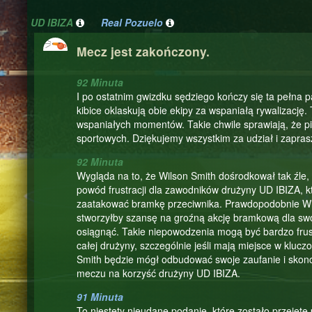
UD IBIZA
Real Pozuelo
Mecz jest zakończony.
92 Minuta
I po ostatnim gwizdku sędziego kończy się ta pełna p
kibice oklaskują obie ekipy za wspaniałą rywalizację.
wspaniałych momentów. Takie chwile sprawiają, że pił
sportowych. Dziękujemy wszystkim za udział i zapra
92 Minuta
Wygląda na to, że Wilson Smith dośrodkował tak źle
powód frustracji dla zawodników drużyny UD IBIZA, k
zaatakować bramkę przeciwnika. Prawdopodobnie Wils
stworzyłby szansę na groźną akcję bramkową dla swoj
osiągnąć. Takie niepowodzenia mogą być bardzo frus
całej drużyny, szczególnie jeśli mają miejsce w kl
Smith będzie mógł odbudować swoje zaufanie i skonce
meczu na korzyść drużyny UD IBIZA.
91 Minuta
To niestety nieudane podanie, które zostało przejęt