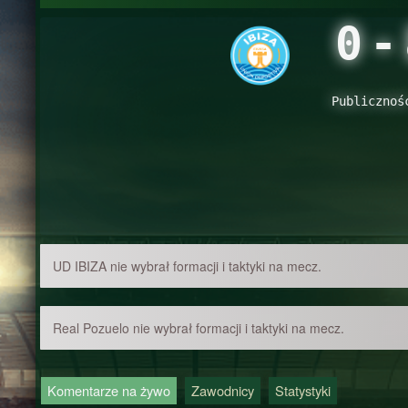
0
-
Publicznoś
UD IBIZA nie wybrał formacji i taktyki na mecz.
Real Pozuelo nie wybrał formacji i taktyki na mecz.
Komentarze na żywo
Zawodnicy
Statystyki