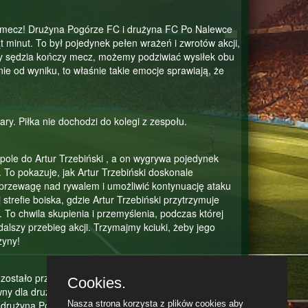
n mecz! Drużyna Pogórze FC i drużyna FC Po Nalewce
t minut. To był pojedynek pełen wrażeń i zwrotów akcji,
 gdy sędzia kończy mecz, możemy podziwiać wysiłek obu
ie od wyniku, to właśnie takie emocje sprawiają, że
y. Piłka nie dochodzi do kolegi z zespołu.
pole do Artur Trzebiński , a on wygrywa pojedynek
. To pokazuje, jak Artur Trzebiński doskonale
 przewagę nad rywalem i umożliwić kontynuację ataku
strefie boiska, gdzie Artur Trzebiński przytrzymuje
. To chwila skupienia i przemyślenia, podczas której
lszy przebieg akcji. Trzymajmy kciuki, żeby jego
żyny!
zostało przejęte przez drużynę przeciwną, a konkretnie
Cookies.
y dla drużyny, zwłaszcza jeśli Pogórze FC jest znany
az drużyna Pogórze FC ma okazję do szybkiego
Nasza strona korzysta z plików cookies aby