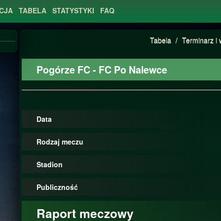
CJA
TABELA
STATYSTYKI
FAQ
Tabela
/
Terminarz i 
Pogórze FC - FC Po Nalewce
Data
Rodzaj meczu
Stadion
Publiczność
Raport meczowy