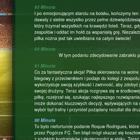
93 Minuta
I po emocjonującym starciu na boisku, kończymy te
dawały z siebie wszystko przez pełne dziewięćdziesią
który trzymał wszystkich na krawędzi foteli. Teraz,
zespołów i oddać im hołd za wspaniałą grę. Niezależn
piłka nożna jest tak uwielbiana na całym świecie!
93 Minuta
W tym podaniu zdecydowanie zabrakło par
91 Minuta
Co za fantastyczna akcja! Piłka skierowana na wolne 
biegowy z przeciwnikiem i podaje do kolegi z zespołu
wykorzystuje swoją szybkość i zwinność, aby zdobyć
swojej drużyny. Teraz akcja rozgrywa się w środkowej 
piłkę, rozejrzał się, szukając najlepszego rozwiązania
może dokonać kluczowych decyzji, wpływających na da
wybór był trafny i przyniósł pożądany rezultat dla dru
90 Minuta
To było niefortunne podanie Roquw Rodrigues, które 
przez Pogórze FC. Ten błąd mógł okazać się kosztown
z szybkich kontrataków i skuteczności w ataku. Ter