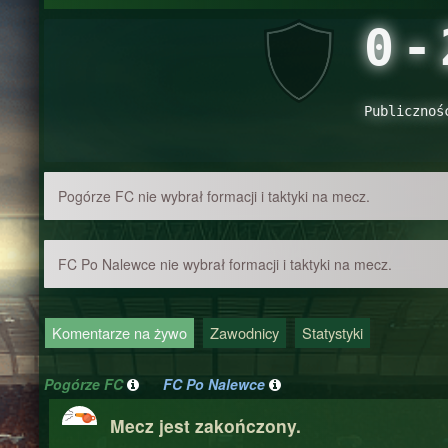
0
-
Publicznoś
Pogórze FC nie wybrał formacji i taktyki na mecz.
FC Po Nalewce nie wybrał formacji i taktyki na mecz.
Komentarze na żywo
Zawodnicy
Statystyki
Pogórze FC
FC Po Nalewce
Mecz jest zakończony.