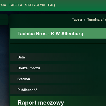
CJA
TABELA
STATYSTYKI
FAQ
Tabela
/
Terminarz i 
Tachiba Bros - R-W Altenburg
Data
Rodzaj meczu
Stadion
Publiczność
Raport meczowy