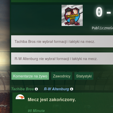
0
-
Publicznoś
Tachiba Bros nie wybrał formacji i taktyki na mecz.
R-W Altenburg nie wybrał formacji i taktyki na mecz.
Komentarze na żywo
Zawodnicy
Statystyki
Tachiba Bros
R-W Altenburg
Mecz jest zakończony.
95 Minuta