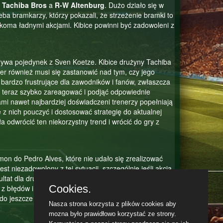
y
Tachiba Bros
a
R-W Altenburg
. Dużo działo się w
eba bramkarzy, którzy pokazali, że strzeżenie bramki to
koma ładnymi akcjami. Kibice powinni być zadowoleni z
rywa pojedynek z Sven Koetze. Kibice drużyny Tachiba
er również musi się zastanowić nad tym, czy jego
ć bardzo frustrujące dla zawodników i fanów, zwłaszcza
 teraz szybko zareagować i podjąć odpowiednie
mi nawet najbardziej doświadczeni trenerzy popełniają
 z nich pouczyć i dostosować strategię do aktualnej
a odwrócić ten niekorzystny trend i wrócić do gry z
on do Pedro Alves, które nie udało się zrealizować
t niezadowolony z tej sytuacji, szczególnie jeśli akcja
tat dla drużyny. Takie sytuacje są częścią gry, ale
Cookies.
i z błędów i uczyć się na przyszłość. Mam nadzieję, że
o jeszcze cięższej pracy na treningach i jeszcze
Nasza strona korzysta z plików cookies aby
mozna było prawidłowo korzystać ze strony.