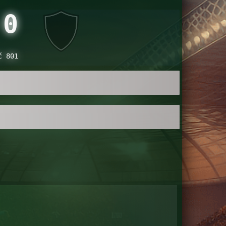
0
ć 801