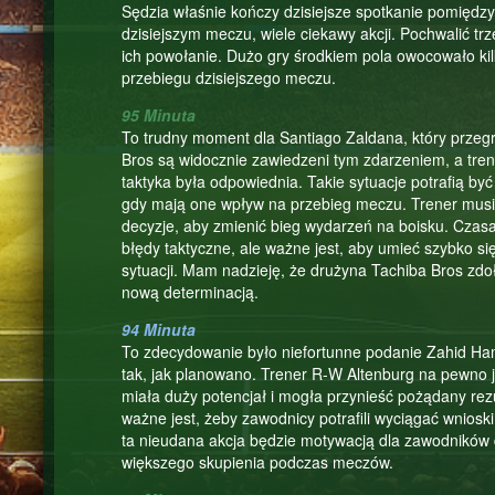
Sędzia właśnie kończy dzisiejsze spotkanie pomiędz
dzisiejszym meczu, wiele ciekawy akcji. Pochwalić trz
ich powołanie. Dużo gry środkiem pola owocowało kil
przebiegu dzisiejszego meczu.
95 Minuta
To trudny moment dla Santiago Zaldana, który przeg
Bros są widocznie zawiedzeni tym zdarzeniem, a tren
taktyka była odpowiednia. Takie sytuacje potrafią by
gdy mają one wpływ na przebieg meczu. Trener musi
decyzje, aby zmienić bieg wydarzeń na boisku. Czasa
błędy taktyczne, ale ważne jest, aby umieć szybko się
sytuacji. Mam nadzieję, że drużyna Tachiba Bros zdoł
nową determinacją.
94 Minuta
To zdecydowanie było niefortunne podanie Zahid Ham
tak, jak planowano. Trener R-W Altenburg na pewno jes
miała duży potencjał i mogła przynieść pożądany rezul
ważne jest, żeby zawodnicy potrafili wyciągać wniosk
ta nieudana akcja będzie motywacją dla zawodników d
większego skupienia podczas meczów.