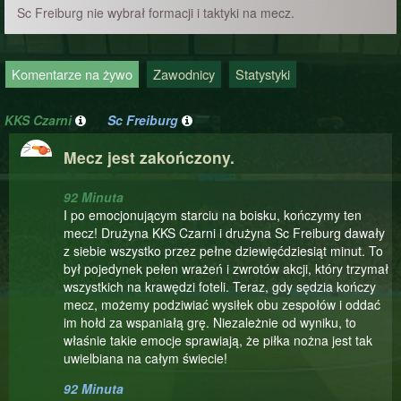
Sc Freiburg nie wybrał formacji i taktyki na mecz.
Komentarze na żywo
Zawodnicy
Statystyki
KKS Czarni
Sc Freiburg
Mecz jest zakończony.
92 Minuta
I po emocjonującym starciu na boisku, kończymy ten
mecz! Drużyna KKS Czarni i drużyna Sc Freiburg dawały
z siebie wszystko przez pełne dziewięćdziesiąt minut. To
był pojedynek pełen wrażeń i zwrotów akcji, który trzymał
wszystkich na krawędzi foteli. Teraz, gdy sędzia kończy
mecz, możemy podziwiać wysiłek obu zespołów i oddać
im hołd za wspaniałą grę. Niezależnie od wyniku, to
właśnie takie emocje sprawiają, że piłka nożna jest tak
uwielbiana na całym świecie!
92 Minuta