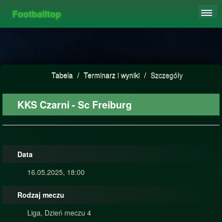
Footballtop
REJESTRACJA
TABELA
STATYSTYKI
Tabela
/
Terminarz i wyniki
/
Szczegóły
FAQ
KKS Czarni - Sc Freiburg
Data
16.05.2025, 18:00
Rodzaj meczu
Liga, Dzień meczu 4