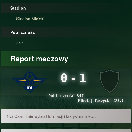
Stadion
Stadion Miejski
Publiczność
347
Raport meczowy
0
-
1
Publiczność 347
Mikołaj Taszycki (28.)
KKS Czarni nie wybrał formacji i taktyki na mecz.