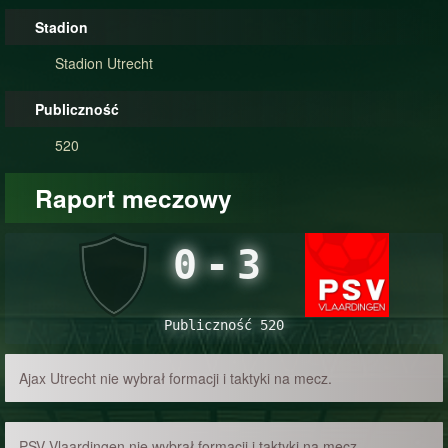
Stadion
Stadion Utrecht
Publiczność
520
Raport meczowy
0
-
3
Publiczność 520
Ajax Utrecht nie wybrał formacji i taktyki na mecz.
PSV Vlaardingen nie wybrał formacji i taktyki na mecz.