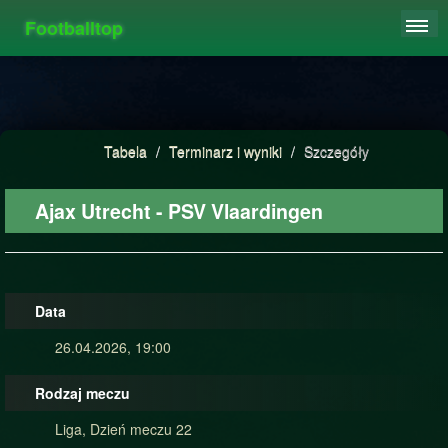
Footballtop
REJESTRACJA
TABELA
STATYSTYKI
Tabela
/
Terminarz i wyniki
/
Szczegóły
FAQ
Ajax Utrecht - PSV Vlaardingen
Data
26.04.2026, 19:00
Rodzaj meczu
Liga, Dzień meczu 22