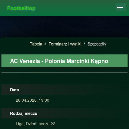
Footballtop
REJESTRACJA
TABELA
STATYSTYKI
Tabela
/
Terminarz i wyniki
/
Szczegóły
FAQ
AC Venezia - Polonia Marcinki Kępno
Data
26.04.2026, 19:00
Rodzaj meczu
Liga, Dzień meczu 22