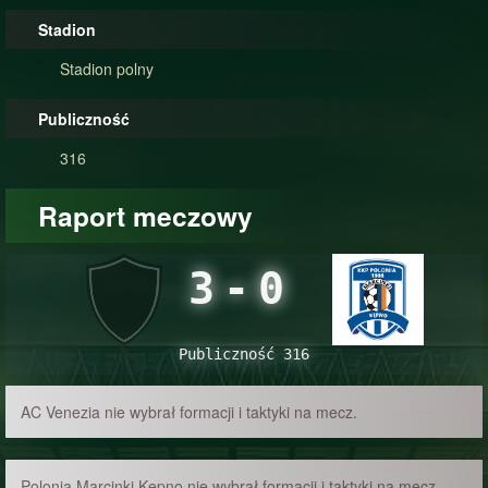
Stadion
Stadion polny
Publiczność
316
Raport meczowy
3
-
0
Publiczność 316
AC Venezia nie wybrał formacji i taktyki na mecz.
Polonia Marcinki Kępno nie wybrał formacji i taktyki na mecz.