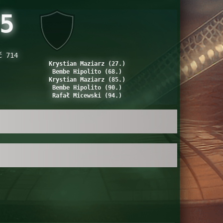
5
ć 714
Krystian Maziarz (27.)
Bembe Hipolito (68.)
Krystian Maziarz (85.)
Bembe Hipolito (90.)
Rafał Micewski (94.)