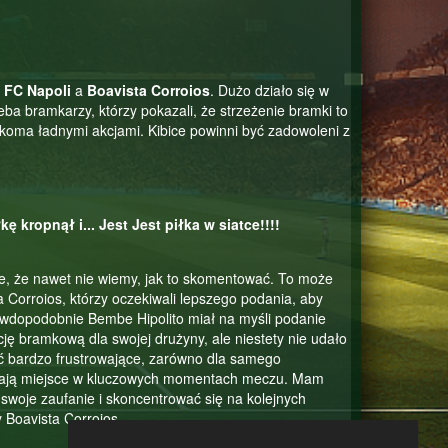
y
FC Napoli
a
Boavista Corroios
. Dużo działo się w
eba bramkarzy, którzy pokazali, że strzeżenie bramki to
koma ładnymi akcjami. Kibice powinni być zadowoleni z
ę kropnął i... Jest Jest piłka w siatce!!!!
le, że nawet nie wiemy, jak to skomentować. To może
 Corroios, którzy oczekiwali lepszego podania, aby
wdopodobnie Bembe Hipolito miał na myśli podanie
cję bramkową dla swojej drużyny, ale niestety nie udało
ć bardzo frustrowające, zarówno dla samego
li mają miejsce w kluczowych momentach meczu. Mam
swoje zaufanie i skoncentrować się na kolejnych
 Boavista Corroios.