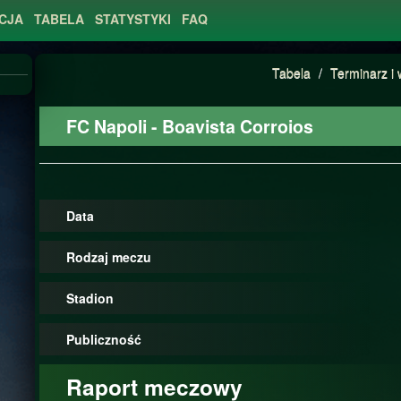
CJA
TABELA
STATYSTYKI
FAQ
Tabela
/
Terminarz i 
FC Napoli - Boavista Corroios
Data
Rodzaj meczu
Stadion
Publiczność
Raport meczowy