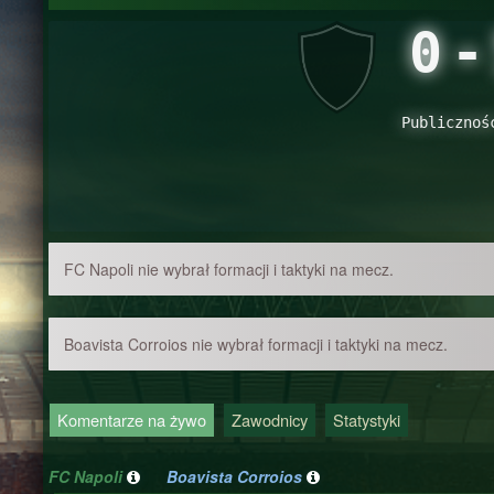
0
-
Publicznoś
FC Napoli nie wybrał formacji i taktyki na mecz.
Boavista Corroios nie wybrał formacji i taktyki na mecz.
Komentarze na żywo
Zawodnicy
Statystyki
FC Napoli
Boavista Corroios