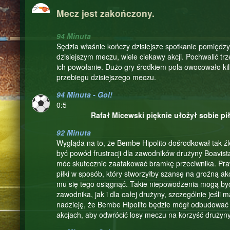
Mecz jest zakończony.
94 Minuta
Sędzia właśnie kończy dzisiejsze spotkanie pomiędz
dzisiejszym meczu, wiele ciekawy akcji. Pochwalić trz
ich powołanie. Dużo gry środkiem pola owocowało kil
przebiegu dzisiejszego meczu.
94 Minuta - Gol!
0:5
Rafał Micewski pięknie ułożył sobie piłk
92 Minuta
Wygląda na to, że Bembe Hipolito dośrodkował tak ź
być powód frustracji dla zawodników drużyny Boavista
móc skutecznie zaatakować bramkę przeciwnika. Pra
piłki w sposób, który stworzyłby szansę na groźną ak
mu się tego osiągnąć. Takie niepowodzenia mogą by
zawodnika, jak i dla całej drużyny, szczególnie jeś
nadzieję, że Bembe Hipolito będzie mógł odbudować 
akcjach, aby odwrócić losy meczu na korzyść drużyny