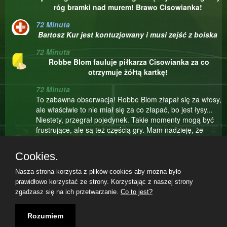
róg bramki nad murem! Brawo Cisowianka!
72 Minuta
Bartosz Kur jest kontuzjowany i musi zejść z boiska
72 Minuta
Robbe Blom fauluje piłkarza Cisowianka za co
otrzymuje żółtą kartkę!
72 Minuta
To zabawna obserwacja! Robbe Blom złapał się za włosy,
ale właściwie to nie miał się za co złapać, bo jest łysy...
Niestety, przegrał pojedynek. Takie momenty mogą być
frustrujące, ale są też częścią gry. Mam nadzieję, że
Robbe Blom nie zrazi się tym pojedynkiem i będzie
kontynuował walkę na boisku z jeszcze większym
Cookies.
zaangażowaniem. Czasami to właśnie porażki uczą nas
najwięcej i dają impuls do jeszcze większego wysiłku.
Nasza strona korzysta z plików cookies aby mozna było
Trzymajmy kciuki za Robbe Blom i drużynę Sierra Nevada
prawidłowo korzystać ze strony. Korzystając z naszej strony
w kolejnych akcjach!
zgadzasz się na ich przetwarzanie.
Co to jest?
70 Minuta
Regulamin
|
Polityka prywatności
|
Kontakt
|
08.08.2026, 14:56|
Rozumiem
Nie udało się Dawid Gurski , dobrze wykończyć tej