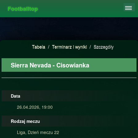
Footballtop
REJESTRACJA
TABELA
STATYSTYKI
Tabela
/
Terminarz i wyniki
/
Szczegóły
FAQ
Sierra Nevada - Cisowianka
Data
26.04.2026, 19:00
Rodzaj meczu
Liga, Dzień meczu 22