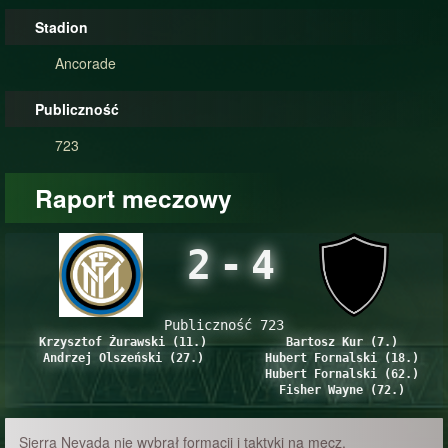
Stadion
Ancorade
Publiczność
723
Raport meczowy
2
-
4
Publiczność 723
Krzysztof Żurawski (11.)
Bartosz Kur (7.)
Andrzej Olszeński (27.)
Hubert Fornalski (18.)
Hubert Fornalski (62.)
Fisher Wayne (72.)
Sierra Nevada nie wybrał formacji i taktyki na mecz.