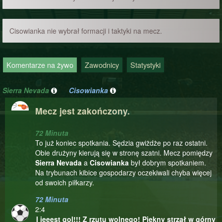
Cisowianka nie wybrał formacji i taktyki na mecz.
Komentarze na żywo
Zawodnicy
Statystyki
Sierra Nevada
Cisowianka
Mecz jest zakończony.
72 Minuta
To już koniec spotkania. Sędzia gwiżdże po raz ostatni.
Obie drużyny kierują się w stronę szatni. Mecz pomiędzy
Sierra Nevada
a
Cisowianka
był dobrym spotkaniem.
Na trybunach kibice gospodarzy oczekiwali chyba więcej
od swoich piłkarzy.
72 Minuta
2:4
I jeeest gol!!! Z rzutu wolnego! Piękny strzał w górny