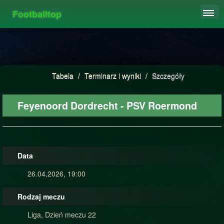
Footballtop
REJESTRACJA
TABELA
STATYSTYKI
Tabela
/
Terminarz i wyniki
/
Szczegóły
FAQ
Feyenoord Dordrecht - PSV Roermond
Data
26.04.2026, 19:00
Rodzaj meczu
Liga, Dzień meczu 22