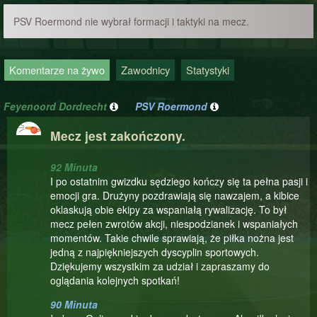
PSV Roermond nie wybrał formacji i taktyki na mecz.
Komentarze na żywo
Zawodnicy
Statystyki
Feyenoord Dordrecht
PSV Roermond
Mecz jest zakończony.
92 Minuta
I po ostatnim gwizdku sędziego kończy się ta pełna pasji i
emocji gra. Drużyny pozdrawiają się nawzajem, a kibice
oklaskują obie ekipy za wspaniałą rywalizację. To był
mecz pełen zwrotów akcji, niespodzianek i wspaniałych
momentów. Takie chwile sprawiają, że piłka nożna jest
jedną z najpiękniejszych dyscyplin sportowych.
Dziękujemy wszystkim za udział i zapraszamy do
oglądania kolejnych spotkań!
90 Minuta