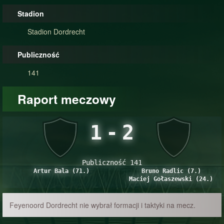
Stadion
Stadion Dordrecht
Publiczność
141
Raport meczowy
1
-
2
Publiczność 141
Artur Bala (71.)
Bruno Radlic (7.)
Maciej Gołaszewski (24.)
Feyenoord Dordrecht nie wybrał formacji i taktyki na mecz.