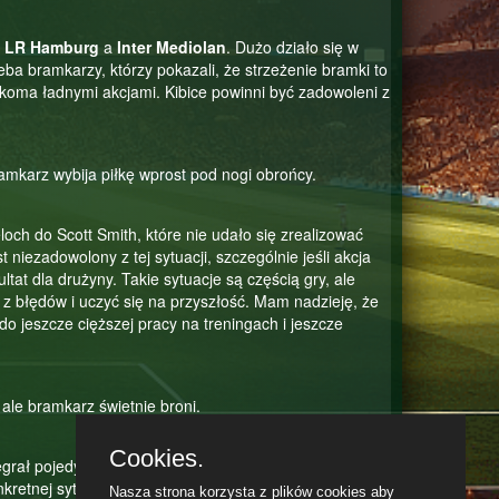
y
LR Hamburg
a
Inter Mediolan
. Dużo działo się w
eba bramkarzy, którzy pokazali, że strzeżenie bramki to
koma ładnymi akcjami. Kibice powinni być zadowoleni z
ramkarz wybija piłkę wprost pod nogi obrońcy.
och do Scott Smith, które nie udało się zrealizować
niezadowolony z tej sytuacji, szczególnie jeśli akcja
tat dla drużyny. Takie sytuacje są częścią gry, ale
i z błędów i uczyć się na przyszłość. Mam nadzieję, że
o jeszcze cięższej pracy na treningach i jeszcze
ale bramkarz świetnie broni.
Cookies.
egrał pojedynek z Lucas Ogilvie. Mimo wysiłków i
nkretnej sytuacji. To jednak nie znaczy, że Jan Dyź
Nasza strona korzysta z plików cookies aby