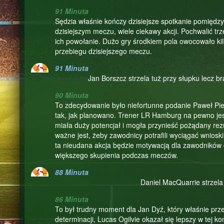
91 Minuta
Sędzia właśnie kończy dzisiejsze spotkanie pomiędz
dzisiejszym meczu, wiele ciekawy akcji. Pochwalić trz
ich powołanie. Dużo gry środkiem pola owocowało kil
przebiegu dzisiejszego meczu.
91 Minuta
Jan Borszcz strzela tuż przy słupku lecz b
90 Minuta
To zdecydowanie było niefortunne podanie Paweł Piel
tak, jak planowano. Trener LR Hamburg na pewno jest 
miała duży potencjał i mogła przynieść pożądany rezul
ważne jest, żeby zawodnicy potrafili wyciągać wniosk
ta nieudana akcja będzie motywacją dla zawodników d
większego skupienia podczas meczów.
88 Minuta
Daniel MacQuarrie strzela 
86 Minuta
To był trudny moment dla Jan Dyź, który właśnie prz
determinacji, Lucas Ogilvie okazał się lepszy w tej ko