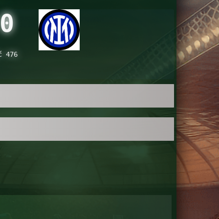
0
ć 476