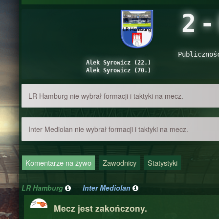
2
-
Publicznoś
Alek Syrowicz (22.)
Alek Syrowicz (70.)
LR Hamburg nie wybrał formacji i taktyki na mecz.
Inter Mediolan nie wybrał formacji i taktyki na mecz.
Komentarze na żywo
Zawodnicy
Statystyki
LR Hamburg
Inter Mediolan
Mecz jest zakończony.