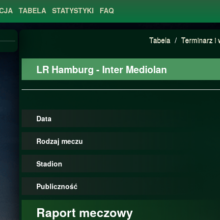
CJA
TABELA
STATYSTYKI
FAQ
Tabela
/
Terminarz i 
LR Hamburg - Inter Mediolan
Data
Rodzaj meczu
Stadion
Publiczność
Raport meczowy