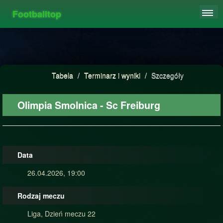
Footballtop
REJESTRACJA
TABELA
STATYSTYKI
Tabela
/
Terminarz i wyniki
/
Szczegóły
FAQ
Olimpia Smolnica - Sc Freiburg
Data
26.04.2026, 19:00
Rodzaj meczu
Liga, Dzień meczu 22