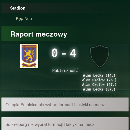
Stadion
Kęp Nou
Raport meczowy
0
-
4
Publiczność
Alan Lecki (14.)
Alan Okołow (26.)
Alan Okołow (67.)
Alan Lecki (87.)
Olimpia Smolnica nie wybrał formacji i taktyki na mecz.
Sc Freiburg nie wybrał formacji i taktyki na mecz.