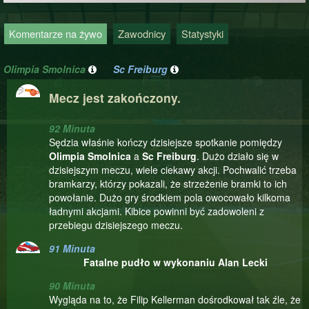
Komentarze na żywo
Zawodnicy
Statystyki
Olimpia Smolnica
Sc Freiburg
Mecz jest zakończony.
92 Minuta
Sędzia właśnie kończy dzisiejsze spotkanie pomiędzy
Olimpia Smolnica
a
Sc Freiburg
. Dużo działo się w
dzisiejszym meczu, wiele ciekawy akcji. Pochwalić trzeba
bramkarzy, którzy pokazali, że strzeżenie bramki to ich
powołanie. Dużo gry środkiem pola owocowało kilkoma
ładnymi akcjami. Kibice powinni być zadowoleni z
przebiegu dzisiejszego meczu.
91 Minuta
Fatalne pudło w wykonaniu Alan Lecki
90 Minuta
Wygląda na to, że Filip Kellerman dośrodkował tak źle, że