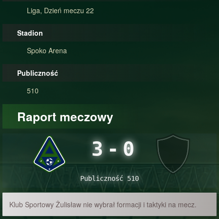
Liga, Dzień meczu 22
Stadion
Spoko Arena
Publiczność
510
Raport meczowy
3
-
0
Publiczność 510
Klub Sportowy Żulisław nie wybrał formacji i taktyki na mecz.