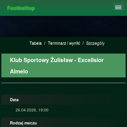
Footballtop
REJESTRACJA
TABELA
STATYSTYKI
Tabela
/
Terminarz i wyniki
/
Szczegóły
FAQ
Klub Sportowy Żulisław - Excellsior
Almelo
Data
26.04.2026, 19:00
Rodzaj meczu