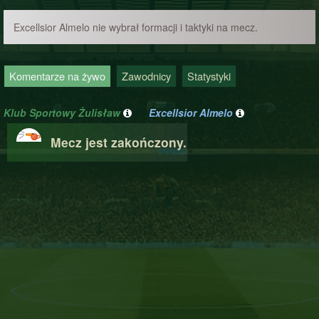
Excellsior Almelo nie wybrał formacji i taktyki na mecz.
Komentarze na żywo
Zawodnicy
Statystyki
Klub Sportowy Żulisław
Excellsior Almelo
Mecz jest zakończony.