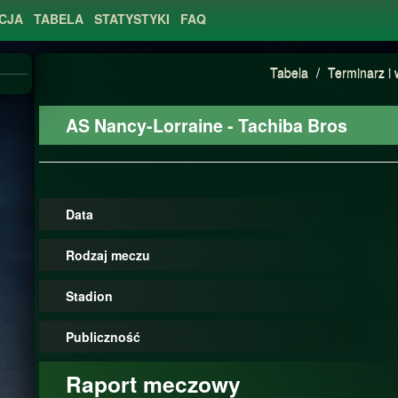
CJA
TABELA
STATYSTYKI
FAQ
Tabela
/
Terminarz i 
AS Nancy-Lorraine - Tachiba Bros
Data
Rodzaj meczu
Stadion
Publiczność
Raport meczowy