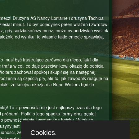
 mecz! Drużyna AS Nancy-Lorraine i drużyna Tachiba
ziesiąt minut. To był pojedynek pełen wrażeń i zwrotów
Teraz, gdy sędzia kończy mecz, możemy podziwiać wysiłek
leżnie od wyniku, to właśnie takie emocje sprawiają,
 musi być frustrujące zarówno dla niego, jak i dla
trafia w cel, co daje przeciwnikowi okazję do odbicia
Wolters zachował spokój i skupił się na następnej
odzenia są częścią gry, ale to, jak zawodnik reaguje na
uki, że kolejna okazja dla Rune Wolters będzie
kę! To z pewnością nie jest najlepszy czas dla tego
i próbami. Plotki o jego spadku formy oraz gęstej
 pewność siebie i występy na boisku. W takich
rużyny jest niezwykle ważne. Drużyna Tachiba Bros
Cookies.
rudności, żeby odzyskać pewność siebie i powrócić na
 i reszta zespołu zdołają przezwyciężyć te trudności i