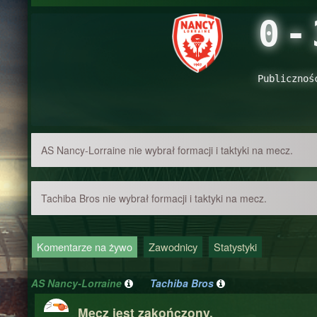
0
-
Publicznoś
AS Nancy-Lorraine nie wybrał formacji i taktyki na mecz.
Tachiba Bros nie wybrał formacji i taktyki na mecz.
Komentarze na żywo
Zawodnicy
Statystyki
AS Nancy-Lorraine
Tachiba Bros
Mecz jest zakończony.