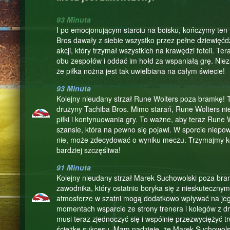
93 Minuta
I po emocjonującym starciu na boisku, kończymy ten
Bros dawały z siebie wszystko przez pełne dziewięćd
akcji, który trzymał wszystkich na krawędzi foteli. 
obu zespołów i oddać im hołd za wspaniałą grę. Nieza
że piłka nożna jest tak uwielbiana na całym świecie!
93 Minuta
Kolejny nieudany strzał Rune Wolters poza bramkę! To
drużyny Tachiba Bros. Mimo starań, Rune Wolters nie 
piłki i kontynuowania gry. To ważne, aby teraz Rune 
szansie, która na pewno się pojawi. W sporcie niepow
nie, może zdecydować o wyniku meczu. Trzymajmy kci
bardziej szczęśliwa!
91 Minuta
Kolejny nieudany strzał Marek Suchowolski poza bram
zawodnika, który ostatnio boryka się z nieskutecznym
atmosferze w szatni mogą dodatkowo wpływać na jego
momentach wsparcie ze strony trenera i kolegów z d
musi teraz zjednoczyć się i wspólnie przezwyciężyć t
ścieżkę sukcesu. Mam nadzieję, że Marek Suchowolski