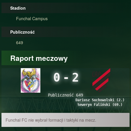
Stadion
Funchal Campus
Publiczność
649
Raport meczowy
0
-
2
Publiczność 649
Dariusz Suchowolski (2.)
Seweryn Faliński (69.)
Funchal FC nie wybrał formacji i taktyki na mecz.