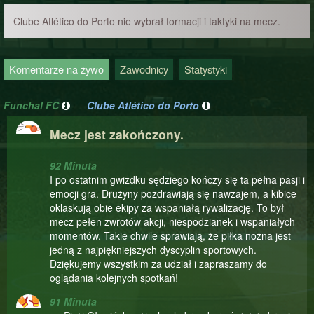
Clube Atlético do Porto nie wybrał formacji i taktyki na mecz.
Komentarze na żywo
Zawodnicy
Statystyki
Funchal FC
Clube Atlético do Porto
Mecz jest zakończony.
92 Minuta
I po ostatnim gwizdku sędziego kończy się ta pełna pasji i
emocji gra. Drużyny pozdrawiają się nawzajem, a kibice
oklaskują obie ekipy za wspaniałą rywalizację. To był
mecz pełen zwrotów akcji, niespodzianek i wspaniałych
momentów. Takie chwile sprawiają, że piłka nożna jest
jedną z najpiękniejszych dyscyplin sportowych.
Dziękujemy wszystkim za udział i zapraszamy do
oglądania kolejnych spotkań!
91 Minuta