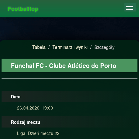
Footballtop
REJESTRACJA
TABELA
STATYSTYKI
Tabela
/
Terminarz i wyniki
/
Szczegóły
FAQ
Funchal FC - Clube Atlético do Porto
Data
26.04.2026, 19:00
Rodzaj meczu
Liga, Dzień meczu 22