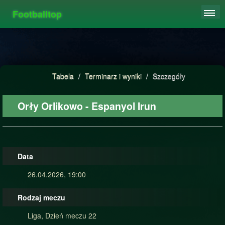
Footballtop
REJESTRACJA
TABELA
STATYSTYKI
Tabela
/
Terminarz i wyniki
/
Szczegóły
FAQ
Orły Orlikowo - Espanyol Irun
Data
26.04.2026, 19:00
Rodzaj meczu
Liga, Dzień meczu 22