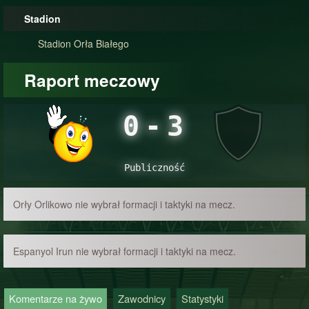
Stadion
Stadion Orła Białego
Raport meczowy
0
-
3
Publiczność
Orły Orlikowo nie wybrał formacji i taktyki na mecz.
Espanyol Irun nie wybrał formacji i taktyki na mecz.
Komentarze na żywo
Zawodnicy
Statystyki