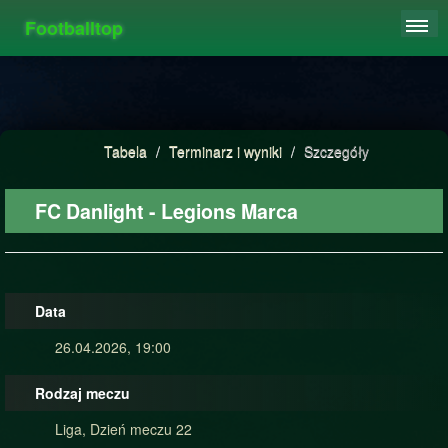
Footballtop
REJESTRACJA
TABELA
STATYSTYKI
Tabela
/
Terminarz i wyniki
/
Szczegóły
FAQ
FC Danlight - Legions Marca
Data
26.04.2026, 19:00
Rodzaj meczu
Liga, Dzień meczu 22