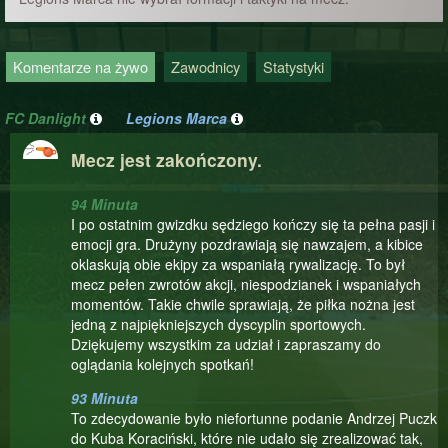
Komentarze na żywo
Zawodnicy
Statystyki
FC Danlight
Legions Marca
Mecz jest zakończony.
94 Minuta
I po ostatnim gwizdku sędziego kończy się ta pełna pasji i
emocji gra. Drużyny pozdrawiają się nawzajem, a kibice
oklaskują obie ekipy za wspaniałą rywalizację. To był
mecz pełen zwrotów akcji, niespodzianek i wspaniałych
momentów. Takie chwile sprawiają, że piłka nożna jest
jedną z najpiękniejszych dyscyplin sportowych.
Dziękujemy wszystkim za udział i zapraszamy do
oglądania kolejnych spotkań!
93 Minuta
To zdecydowanie było niefortunne podanie Andrzej Puczk
do Kuba Koraciński, które nie udało się zrealizować tak,