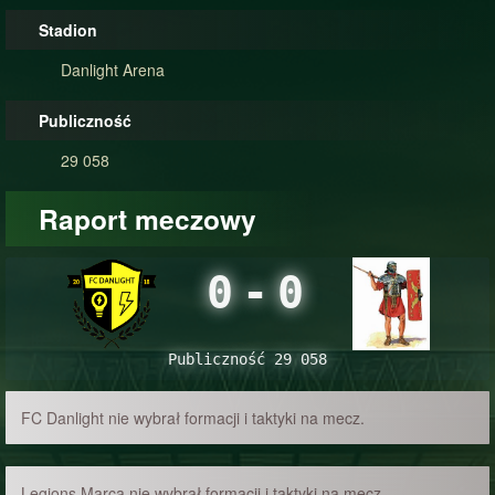
Stadion
Danlight Arena
Publiczność
29 058
Raport meczowy
0
-
0
Publiczność 29 058
FC Danlight nie wybrał formacji i taktyki na mecz.
Legions Marca nie wybrał formacji i taktyki na mecz.