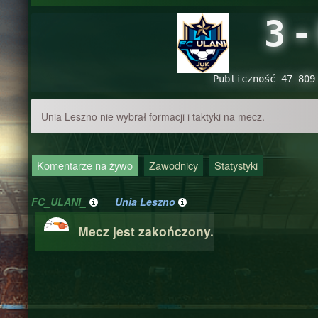
3
-
Publiczność 47 809
Unia Leszno nie wybrał formacji i taktyki na mecz.
Komentarze na żywo
Zawodnicy
Statystyki
FC_ULANI_
Unia Leszno
Mecz jest zakończony.