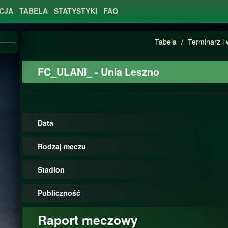
CJA
TABELA
STATYSTYKI
FAQ
Tabela
/
Terminarz i 
FC_ULANI_ - Unia Leszno
Data
Rodzaj meczu
Stadion
Publiczność
Raport meczowy