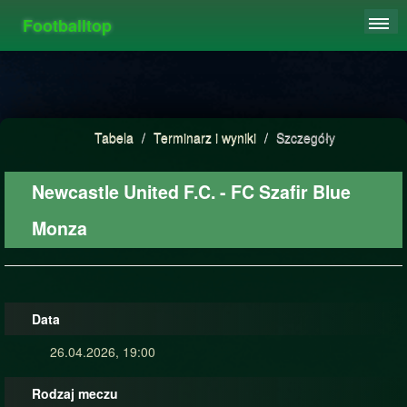
Footballtop
REJESTRACJA
TABELA
STATYSTYKI
Tabela
/
Terminarz i wyniki
/
Szczegóły
FAQ
Newcastle United F.C. - FC Szafir Blue
Monza
Data
26.04.2026, 19:00
Rodzaj meczu