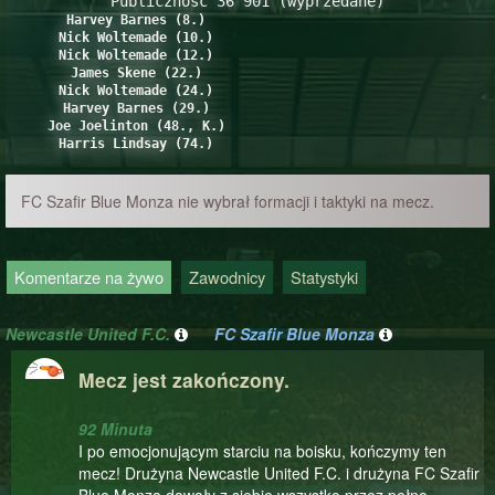
Publiczność 36 901 (wyprzedane)
Harvey Barnes (8.)
Nick Woltemade (10.)
Nick Woltemade (12.)
James Skene (22.)
Nick Woltemade (24.)
Harvey Barnes (29.)
Joe Joelinton (48., K.)
Harris Lindsay (74.)
FC Szafir Blue Monza nie wybrał formacji i taktyki na mecz.
Komentarze na żywo
Zawodnicy
Statystyki
Newcastle United F.C.
FC Szafir Blue Monza
Mecz jest zakończony.
92 Minuta
I po emocjonującym starciu na boisku, kończymy ten
mecz! Drużyna Newcastle United F.C. i drużyna FC Szafir