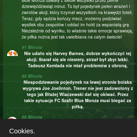
Blue Monza dawały z siebie wszystko przez pełne
dziewięćdziesiąt minut. To był pojedynek pełen wrażeń i
zwrotów akcji, który trzymał wszystkich na krawędzi foteli.
Teraz, gdy sędzia kończy mecz, możemy podziwiać
wysiłek obu zespołów i oddać im hołd za wspaniałą grę.
Niezależnie od wyniku, to właśnie takie emocje sprawiają,
że piłka nożna jest tak uwielbiana na całym świecie!
91 Minuta
Nie udało się Harvey Barnes, dobrze wykończyć tej
akcji. Starał się ale niestety, strzał był zbyt lekki.
Tadeusz Kemlada nie miał problemów z obroną.
88 Minuta
Niespodziewanie pojedynek na lewej stronie boiska
wygrywa Joe Joelinton. Trener nie jest zadowolony z
tego jak Błażej Wiaczewski dał się okiwać. Przez
takie sytuacje FC Szafir Blue Monza musi biegać za
piłką.
86 Minuta
Rzut rożny wykonujeHarry Moffat ale został on wybity z
pola karnego przez przeciwników.
Cookies.