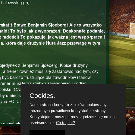
 niezwykłą grę!
amka!!! Brawo Benjamin Sjoeberg! Ale to wszystko
ald! To było jak z wyobrażeń! Doskonałe podanie,
z radości! To pokazuje, jak ważna jest współpraca i
a, która daje drużynie Huta Jazz przewagę w tym
ojedynek z Benjamin Sjoeberg. Kibice drużyny
a trener również musi się zastanowić nad tym, czy
ą być bardzo frustrujące dla zawodników i fanów,
rener musi teraz szybko zareagować i podjąć
boisku. Czasami nawet najbardziej doświadczeni
Cookies.
 aby umieć szybko się z nich pouczyć i dostosować
rużyna FC_ULANI_ zdoła odwrócić ten niekorzystny trend
Nasza strona korzysta z plików cookies aby
mozna było prawidłowo korzystać ze strony.
Korzystając z naszej strony zgadzasz się na ich
że nawet nie wiemy, jak to skomentować. To może być
przetwarzanie.
Co to jest?
 którzy oczekiwali lepszego podania, aby móc