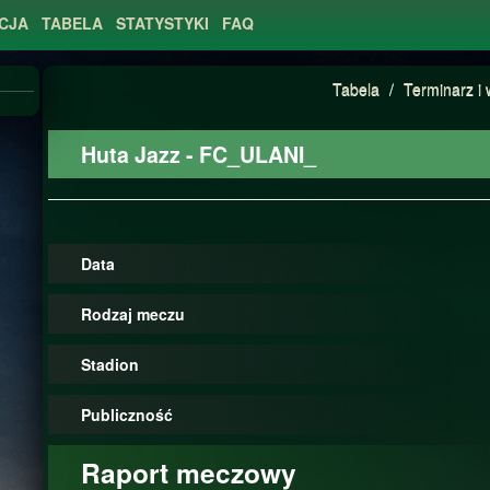
CJA
TABELA
STATYSTYKI
FAQ
Tabela
/
Terminarz i 
Huta Jazz - FC_ULANI_
Data
Rodzaj meczu
Stadion
Publiczność
Raport meczowy