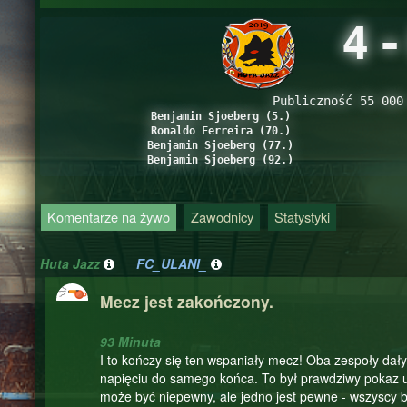
4
-
Publiczność 55 000
Benjamin Sjoeberg (5.)
Ronaldo Ferreira (70.)
Benjamin Sjoeberg (77.)
Benjamin Sjoeberg (92.)
Komentarze na żywo
Zawodnicy
Statystyki
Huta Jazz
FC_ULANI_
Mecz jest zakończony.
93 Minuta
I to kończy się ten wspaniały mecz! Oba zespoły dały
napięciu do samego końca. To był prawdziwy pokaz u
może być niepewny, ale jedno jest pewne - wszyscy b