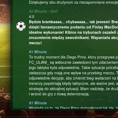
Dziękujemy obu drużynom za niezapomniane emocje i
92 Minuta - Gol!
4:0
Będzie bramkaaaa... chybaaaaa... tak jeeeest! Br
dzięki fantastycznemu podaniu od Finlay MacDon
idealne wykonanie! Kibice na trybunach oszaleli 
zrozumienie między zawodnikami. Wspaniała akcj
meczu!
91 Minuta
To trudny moment dla Diego Prins, który przegrywa p
FC_ULANI_ są widocznie zawiedzeni tym zdarzeniem, 
jego taktyka była odpowiednia. Takie sytuacje potrafi
zwłaszcza gdy mają one wpływ na przebieg meczu. T
odpowiednie decyzje, aby zmienić bieg wydarzeń na 
trenerzy popełniają błędy taktyczne, ale ważne jest,
strategię do aktualnej sytuacji. Mam nadzieję, że d
i wrócić do gry z nową determinacją.
81 Minuta
Wygląda na to, że Diego Prins dośrodkował tak źle, 
powód frustracji dla zawodników drużyny FC_ULANI_,