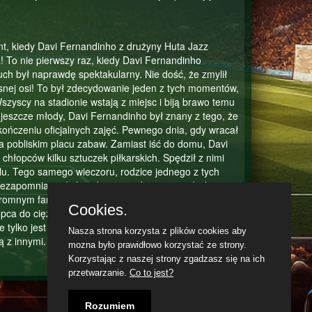
t, kiedy Davi Fernandinho z drużyny Huta Jazz
 To nie pierwszy raz, kiedy Davi Fernandinho
uch był naprawdę spektakularny. Nie dość, że zmylił
asnej osi! To był zdecydowanie jeden z tych momentów,
zyscy na stadionie wstają z miejsc i biją brawo temu
jeszcze młody, Davi Fernandinho był znany z tego, że
ończeniu oficjalnych zajęć. Pewnego dnia, gdy wracał
na pobliskim placu zabaw. Zamiast iść do domu, Davi
chłopców kilku sztuczek piłkarskich. Spędził z nimi
bolu. Tego samego wieczoru, rodzice jednego z tych
iezapomniane doświadczenie, jakie zapewnił ich
gromnym fanem Davi Fernandinho i teraz miał okazję
Cookies.
pca do ciężkiej pracy i marzenia o grze na poziomie
e tylko jest wyjątkowym zawodnikiem na boisku, ale
Nasza strona korzysta z plików cookies aby
ą z innymi.
mozna było prawidłowo korzystać ze strony.
Korzystając z naszej strony zgadzasz się na ich
przetwarzanie.
Co to jest?
e, że nawet nie wiemy, jak to skomentować. To może
NI_, którzy oczekiwali lepszego podania, aby móc
dobnie Fabio Schmidt miał na myśli podanie piłki w
Rozumiem