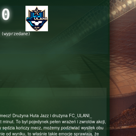
0
 (wyprzedane)
n mecz! Drużyna Huta Jazz i drużyna FC_ULANI_
t minut. To był pojedynek pełen wrażeń i zwrotów akcji,
 gdy sędzia kończy mecz, możemy podziwiać wysiłek obu
ie od wyniku, to właśnie takie emocje sprawiają, że