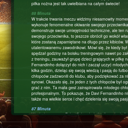
piłka nożna jest tak uwielbiana na całym świecie!
88 Minuta
W trakcie trwania meczu widzimy niesamowity momen
wykonuje fenomenalne okiwanie swojego przeciwnika!
demonstruje swoje umiejętności techniczne, ale ten r
swojego przeciwnika, to jeszcze obrócił go wokół wł
które zostaną zapamiętane na długo przez kibiców. Ws
utalentowanemu zawodnikowi. Mówi się, że kiedy był 
spędzał godziny na boisku treningowym nawet po zak
z treningu, zauważył grupę dzieci grających w piłkę 
Fernandinho dołączył do nich i zaczął uczyć młodych 
kilka godzin, dzieląc się swoją wiedzą i pasją do fut
chłopców zadzwonili do klubu, aby podziękować za n
synowi. Okazało się, że jeden z tych chłopców był o
grać z nim. Ta mała gest zainspirowała młodego chło
profesjonalnym. To pokazuje, że Davi Fernandinho ni
także ma wielkie serce i chęć dzielenia się swoją pasj
87 Minuta
Wygląda na to, że Fabio Schmidt dośrodkował tak źl
być powód frustracji dla zawodników drużyny FC_ULA
skutecznie zaatakować bramkę przeciwnika. Prawdopo