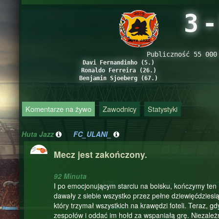
3
-
Publiczność 55 000
Davi Fernandinho (5.)
Ronaldo Ferreira (26.)
Benjamin Sjoeberg (67.)
Komentarze na żywo
Zawodnicy
Statystyki
Huta Jazz
FC_ULANI_
Mecz jest zakończony.
92 Minuta
I po emocjonującym starciu na boisku, kończymy te
dawały z siebie wszystko przez pełne dziewięćdziesią
który trzymał wszystkich na krawędzi foteli. Teraz,
zespołów i oddać im hołd za wspaniałą grę. Niezależn