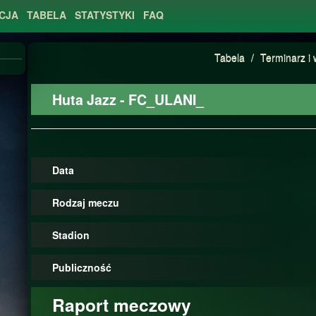
CJA
TABELA
STATYSTYKI
FAQ
Tabela
/
Terminarz i 
Huta Jazz - FC_ULANI_
Data
Rodzaj meczu
Stadion
Publiczność
Raport meczowy