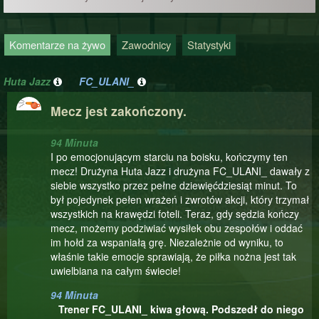
Komentarze na żywo
Zawodnicy
Statystyki
Huta Jazz
FC_ULANI_
Mecz jest zakończony.
94 Minuta
I po emocjonującym starciu na boisku, kończymy ten
mecz! Drużyna Huta Jazz i drużyna FC_ULANI_ dawały z
siebie wszystko przez pełne dziewięćdziesiąt minut. To
był pojedynek pełen wrażeń i zwrotów akcji, który trzymał
wszystkich na krawędzi foteli. Teraz, gdy sędzia kończy
mecz, możemy podziwiać wysiłek obu zespołów i oddać
im hołd za wspaniałą grę. Niezależnie od wyniku, to
właśnie takie emocje sprawiają, że piłka nożna jest tak
uwielbiana na całym świecie!
94 Minuta
Trener FC_ULANI_ kiwa głową. Podszedł do niego