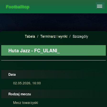
Footballtop
REJESTRACJA
TABELA
STATYSTYKI
Tabela
/
Terminarz i wyniki
/
Szczegóły
FAQ
Huta Jazz - FC_ULANI_
Data
02.05.2026, 16:00
Rodzaj meczu
Mecz towarzyski