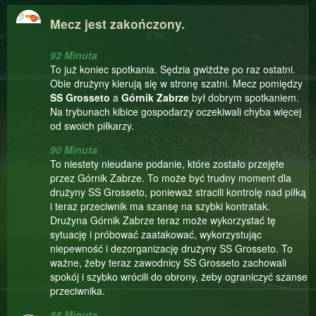
Mecz jest zakończony.
92 Minuta
To już koniec spotkania. Sędzia gwiżdże po raz ostatni.
Obie drużyny kierują się w stronę szatni. Mecz pomiędzy
SS Grosseto
a
Górnik Zabrze
był dobrym spotkaniem.
Na trybunach kibice gospodarzy oczekiwali chyba więcej
od swoich piłkarzy.
90 Minuta
To niestety nieudane podanie, które zostało przejęte
przez Górnik Zabrze. To może być trudny moment dla
drużyny SS Grosseto, ponieważ stracili kontrolę nad piłką
i teraz przeciwnik ma szansę na szybki kontratak.
Drużyna Górnik Zabrze teraz może wykorzystać tę
sytuację i próbować zaatakować, wykorzystując
niepewność i dezorganizację drużyny SS Grosseto. To
ważne, żeby teraz zawodnicy SS Grosseto zachowali
spokój i szybko wrócili do obrony, żeby ograniczyć szanse
przeciwnika.
88 Minuta