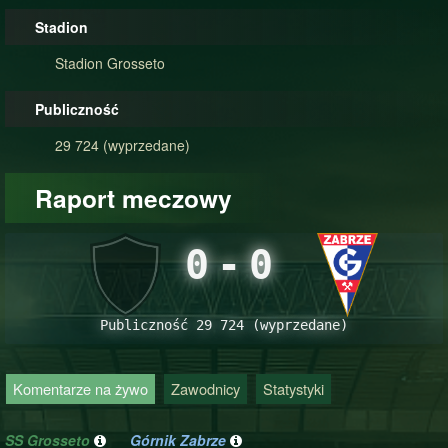
Stadion
Stadion Grosseto
Publiczność
29 724 (wyprzedane)
Raport meczowy
0
-
0
Publiczność 29 724 (wyprzedane)
Komentarze na żywo
Zawodnicy
Statystyki
SS Grosseto
Górnik Zabrze