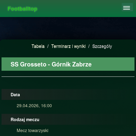
Footballtop
REJESTRACJA
TABELA
STATYSTYKI
Tabela
/
Terminarz i wyniki
/
Szczegóły
FAQ
SS Grosseto - Górnik Zabrze
Data
29.04.2026, 16:00
Rodzaj meczu
Mecz towarzyski