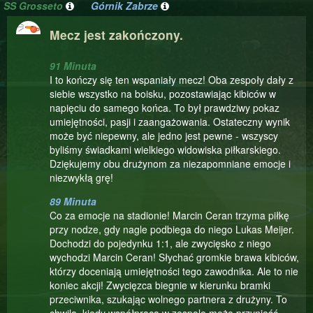
SS Grosseto
Górnik Zabrze
Mecz jest zakończony.
91 Minuta
I to kończy się ten wspaniały mecz! Oba zespoły dały z
siebie wszystko na boisku, pozostawiając kibiców w
napięciu do samego końca. To był prawdziwy pokaz
umiejętności, pasji i zaangażowania. Ostateczny wynik
może być niepewny, ale jedno jest pewne - wszyscy
byliśmy świadkami wielkiego widowiska piłkarskiego.
Dziękujemy obu drużynom za niezapomniane emocje i
niezwykłą grę!
89 Minuta
Co za emocje na stadionie! Marcin Ceran trzyma piłkę
przy nodze, gdy nagle podbiega do niego Lukas Meijer.
Dochodzi do pojedynku 1:1, ale zwycięsko z niego
wychodzi Marcin Ceran! Słychać gromkie brawa kibiców,
którzy doceniają umiejętności tego zawodnika. Ale to nie
koniec akcji! Zwycięzca biegnie w kierunku bramki
przeciwnika, szukając wolnego partnera z drużyny. To