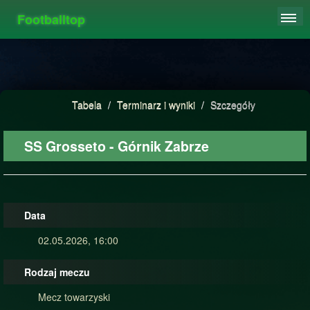
Footballtop
REJESTRACJA
TABELA
STATYSTYKI
Tabela
/
Terminarz i wyniki
/
Szczegóły
FAQ
SS Grosseto - Górnik Zabrze
Data
02.05.2026, 16:00
Rodzaj meczu
Mecz towarzyski