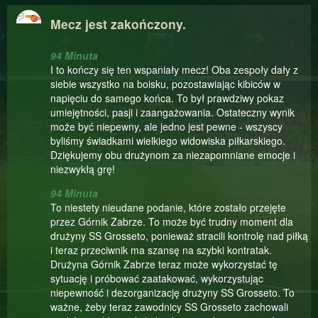
Mecz jest zakończony.
94 Minuta
I to kończy się ten wspaniały mecz! Oba zespoły dały z
siebie wszystko na boisku, pozostawiając kibiców w
napięciu do samego końca. To był prawdziwy pokaz
umiejętności, pasji i zaangażowania. Ostateczny wynik
może być niepewny, ale jedno jest pewne - wszyscy
byliśmy świadkami wielkiego widowiska piłkarskiego.
Dziękujemy obu drużynom za niezapomniane emocje i
niezwykłą grę!
94 Minuta
To niestety nieudane podanie, które zostało przejęte
przez Górnik Zabrze. To może być trudny moment dla
drużyny SS Grosseto, ponieważ stracili kontrolę nad piłką
i teraz przeciwnik ma szansę na szybki kontratak.
Drużyna Górnik Zabrze teraz może wykorzystać tę
sytuację i próbować zaatakować, wykorzystując
niepewność i dezorganizację drużyny SS Grosseto. To
ważne, żeby teraz zawodnicy SS Grosseto zachowali