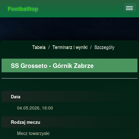
Footballtop
REJESTRACJA
TABELA
STATYSTYKI
Tabela
/
Terminarz i wyniki
/
Szczegóły
FAQ
SS Grosseto - Górnik Zabrze
Data
04.05.2026, 16:00
Rodzaj meczu
Mecz towarzyski