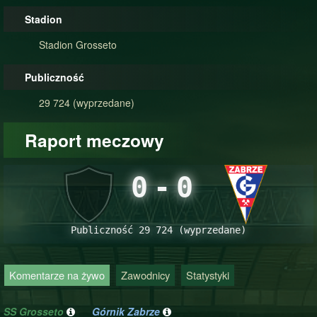
Stadion
Stadion Grosseto
Publiczność
29 724 (wyprzedane)
Raport meczowy
0
-
0
Publiczność 29 724 (wyprzedane)
Komentarze na żywo
Zawodnicy
Statystyki
SS Grosseto
Górnik Zabrze