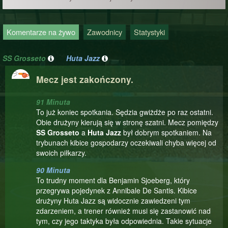
Komentarze na żywo
Zawodnicy
Statystyki
SS Grosseto
Huta Jazz
Mecz jest zakończony.
91 Minuta
To już koniec spotkania. Sędzia gwiżdże po raz ostatni.
Obie drużyny kierują się w stronę szatni. Mecz pomiędzy
SS Grosseto
a
Huta Jazz
był dobrym spotkaniem. Na
trybunach kibice gospodarzy oczekiwali chyba więcej od
swoich piłkarzy.
90 Minuta
To trudny moment dla Benjamin Sjoeberg, który
przegrywa pojedynek z Annibale De Santis. Kibice
drużyny Huta Jazz są widocznie zawiedzeni tym
zdarzeniem, a trener również musi się zastanowić nad
tym, czy jego taktyka była odpowiednia. Takie sytuacje