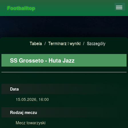
Footballtop
REJESTRACJA
TABELA
STATYSTYKI
Tabela
/
Terminarz i wyniki
/
Szczegóły
FAQ
SS Grosseto - Huta Jazz
Data
15.05.2026, 16:00
Rodzaj meczu
Mecz towarzyski