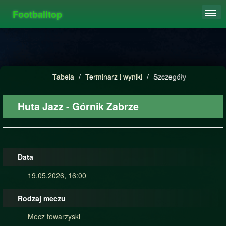
Footballtop
REJESTRACJA
TABELA
STATYSTYKI
Tabela
/
Terminarz i wyniki
/
Szczegóły
FAQ
Huta Jazz - Górnik Zabrze
Data
19.05.2026, 16:00
Rodzaj meczu
Mecz towarzyski