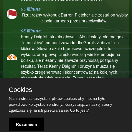
95 Minuta
Rzut rożny wykonujeDarren Fletcher ale został on wybity
z pola karnego przez przeciwników.
95 Minuta
Kenny Dalglish strzela głową... Ale niestety, nie ma gola...
To musi być moment zawodu dla Górnik Zabrze i ich
kibiców. Główne akcje bramkowe, szczególnie te
wykończone głową, często wnoszą wielkie emocje na
boisku, ale niestety nie zawsze przynoszą pożądany
rezultat. Teraz Kenny Dalglish i drużyna muszą się
szybko zregenerować i skoncentrować na kolejnych
okazjach do zdobycia gola. Futbol jest pełen
nieprzewidywalnych zwrotów akcji, więc kto wie, może
Cookies.
kolejna okazja będzie decydująca!
Nasza strona korzysta z plików cookies aby mozna było
93 Minuta
prawidłowo korzystać ze strony. Korzystając z naszej strony
To był poteżny strzał ze strony Darren Fletcher! Piłka
zgadzasz się na ich przetwarzanie.
Co to jest?
poleciała z całej siły w kierunku bramki... ale niestety, nie
ma gola! Piotr Podłęski tylko się uśmiechnął, zdając sobie
Regulamin
|
Polityka prywatności
|
Kontakt
|
07.08.2026, 05:52|
sprawę, że strzał nie był wystarczająco celny, by zagrozić
Rozumiem
bramkarzowi. Nawet się nie ruszył, bo wiedział, że nic z