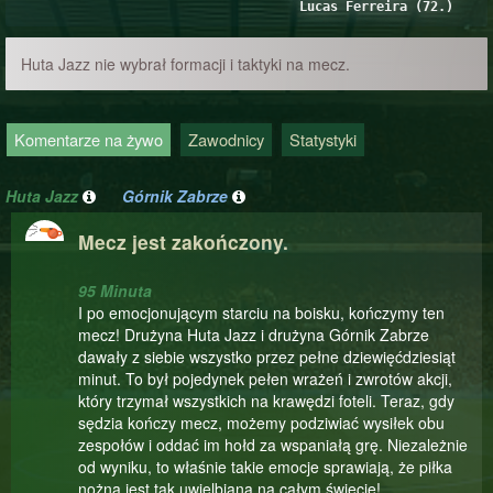
Lucas Ferreira (72.)
Huta Jazz nie wybrał formacji i taktyki na mecz.
Komentarze na żywo
Zawodnicy
Statystyki
Huta Jazz
Górnik Zabrze
Mecz jest zakończony.
95 Minuta
I po emocjonującym starciu na boisku, kończymy ten
mecz! Drużyna Huta Jazz i drużyna Górnik Zabrze
dawały z siebie wszystko przez pełne dziewięćdziesiąt
minut. To był pojedynek pełen wrażeń i zwrotów akcji,
który trzymał wszystkich na krawędzi foteli. Teraz, gdy
sędzia kończy mecz, możemy podziwiać wysiłek obu
zespołów i oddać im hołd za wspaniałą grę. Niezależnie
od wyniku, to właśnie takie emocje sprawiają, że piłka
nożna jest tak uwielbiana na całym świecie!