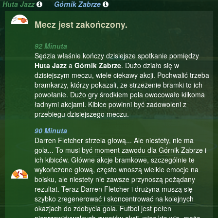
Huta Jazz
Górnik Zabrze
Mecz jest zakończony.
92 Minuta
Sędzia właśnie kończy dzisiejsze spotkanie pomiędzy
Huta Jazz
a
Górnik Zabrze
. Dużo działo się w
dzisiejszym meczu, wiele ciekawy akcji. Pochwalić trzeba
bramkarzy, którzy pokazali, że strzeżenie bramki to ich
powołanie. Dużo gry środkiem pola owocowało kilkoma
ładnymi akcjami. Kibice powinni być zadowoleni z
przebiegu dzisiejszego meczu.
90 Minuta
Darren Fletcher strzela głową... Ale niestety, nie ma
gola... To musi być moment zawodu dla Górnik Zabrze i
ich kibiców. Główne akcje bramkowe, szczególnie te
wykończone głową, często wnoszą wielkie emocje na
boisku, ale niestety nie zawsze przynoszą pożądany
rezultat. Teraz Darren Fletcher i drużyna muszą się
szybko zregenerować i skoncentrować na kolejnych
okazjach do zdobycia gola. Futbol jest pełen