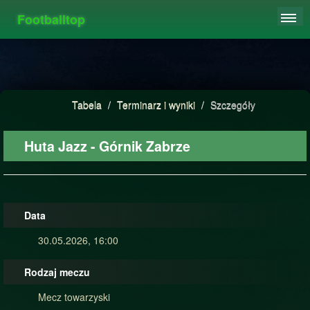
Footballtop
REJESTRACJA
TABELA
STATYSTYKI
Tabela
/
Terminarz i wyniki
/
Szczegóły
FAQ
Huta Jazz - Górnik Zabrze
Data
30.05.2026, 16:00
Rodzaj meczu
Mecz towarzyski