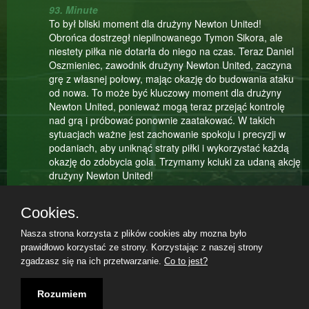
93. Minute
To był bliski moment dla drużyny Newton United!
Obrońca dostrzegł niepilnowanego Tymon Sikora, ale
niestety piłka nie dotarła do niego na czas. Teraz Daniel
Oszmieniec, zawodnik drużyny Newton United, zaczyna
grę z własnej połowy, mając okazję do budowania ataku
od nowa. To może być kluczowy moment dla drużyny
Newton United, ponieważ mogą teraz przejąć kontrolę
nad grą i próbować ponownie zaatakować. W takich
sytuacjach ważne jest zachowanie spokoju i precyzji w
podaniach, aby uniknąć straty piłki i wykorzystać każdą
okazję do zdobycia gola. Trzymamy kciuki za udaną akcję
drużyny Newton United!
91. Minute
Cookies.
To zdecydowanie było niefortunne podanie Daniel Harsen
do Venerando Compagnoni, które nie udało się
Nasza strona korzysta z plików cookies aby mozna było
zrealizować tak, jak planowano. Trener FC Danlight na
prawidłowo korzystać ze strony. Korzystając z naszej strony
pewno jest niezadowolony z tej sytuacji, szczególnie jeśli
zgadzasz się na ich przetwarzanie.
Co to jest?
akcja miała duży potencjał i mogła przynieść pożądany
Teilnahmebedingungen
|
Datenschutzerklärung
|
Impressum
|
rezultat dla drużyny. Takie sytuacje są częścią gry, ale
07.08.2026, 17:56|
Rozumiem
ważne jest, żeby zawodnicy potrafili wyciągać wnioski z