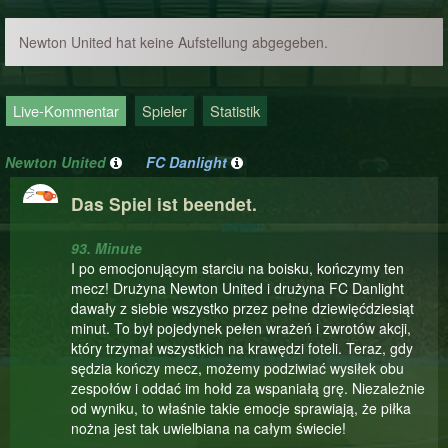
Newton United hat keine Aufstellung abgegeben.
Live-Kommentar
Spieler
Statistik
Newton United
FC Danlight
Das Spiel ist beendet.
93. Minute
I po emocjonującym starciu na boisku, kończymy ten
mecz! Drużyna Newton United i drużyna FC Danlight
dawały z siebie wszystko przez pełne dziewięćdziesiąt
minut. To był pojedynek pełen wrażeń i zwrotów akcji,
który trzymał wszystkich na krawędzi foteli. Teraz, gdy
sędzia kończy mecz, możemy podziwiać wysiłek obu
zespołów i oddać im hołd za wspaniałą grę. Niezależnie
od wyniku, to właśnie takie emocje sprawiają, że piłka
nożna jest tak uwielbiana na całym świecie!