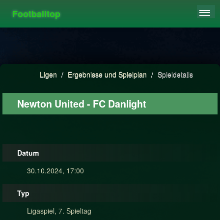
Footballtop
REGISTRIEREN
LIGEN
HIGHSCORE
Ligen
/
Ergebnisse und Spielplan
/
Spieldetails
FAQ
Newton United - FC Danlight
Datum
30.10.2024, 17:00
Typ
Ligaspiel, 7. Spieltag