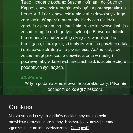
Takie nieudane podanie Sascha Hofmann do Guenter
Kappel z pewnością mogło wpłynąć na potencjał akcji, a
trener VfR Trier z pewnością nie jest zadowolony z tego
zdarzenia. W sporcie momenty, kiedy coś nie idzie
zgodnie z planem, są nieuniknione, ale kluczowe jest, jak
zespół reaguje na tego typu sytuacje. Prawdopodobnie
trener będzie analizował tę akcję z zawodnikami na
treningach, starając się zidentyfikować, co poszło nie tak,
i opracować strategie na przyszłość. Ważne jest, aby
zespół mógł przekuć te doświadczenia w naukę i
poprawę, aby w kolejnych meczach radzić sobie lepiej w
podobnych sytuacjach.
92. Minute
W tym podaniu zdecydowanie zabrakło pary. Piłka nie
dochodzi do kolegi z zespołu.
91. Minute
Wojciech Siemuński niecelnie główkował po wrzutce
Cookies.
z rzutu rożnego.
Nasza strona korzysta z plików cookies aby mozna było
91. Minute
prawidłowo korzystać ze strony. Korzystając z naszej strony
Fatalna próba Hermann Metzger sprzed pola karnego.
zgadzasz się na ich przetwarzanie.
Co to jest?