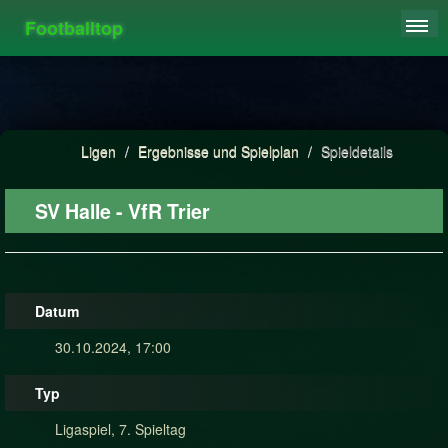
Footballtop
REGISTRIEREN
LIGEN
HIGHSCORE
Ligen
/
Ergebnisse und Spielplan
/
Spieldetails
FAQ
SV Halle - VfR Trier
Datum
30.10.2024, 17:00
Typ
Ligaspiel, 7. Spieltag