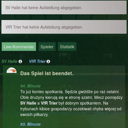
SV Halle hat keine Aufstellung abgegeben.
VfR Trier hat keine Aufstellung abgegeben.
Live-Kommentar
Spieler
Statistik
SV Halle
VfR Trier
Das Spiel ist beendet.
94. Minute
To już koniec spotkania. Sędzia gwiżdże po raz ostatni.
Obie drużyny kierują się w stronę szatni. Mecz pomiędzy
SV Halle
a
VfR Trier
był dobrym spotkaniem. Na
trybunach kibice gospodarzy oczekiwali chyba więcej od
swoich piłkarzy.
93. Minute