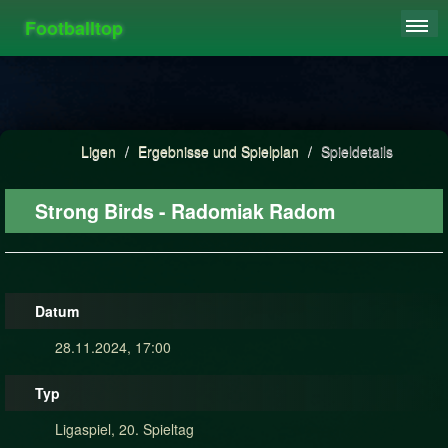
Footballtop
REGISTRIEREN
LIGEN
HIGHSCORE
Ligen
/
Ergebnisse und Spielplan
/
Spieldetails
FAQ
Strong Birds - Radomiak Radom
Datum
28.11.2024, 17:00
Typ
Ligaspiel, 20. Spieltag