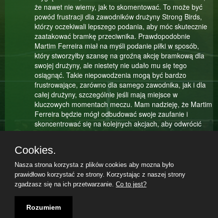
że nawet nie wiemy, jak to skomentować. To może być
powód frustracji dla zawodników drużyny Strong Birds,
którzy oczekiwali lepszego podania, aby móc skutecznie
zaatakować bramkę przeciwnika. Prawdopodobnie
Martim Ferreira miał na myśli podanie piłki w sposób,
który stworzyłby szansę na groźną akcję bramkową dla
swojej drużyny, ale niestety nie udało mu się tego
osiągnąć. Takie niepowodzenia mogą być bardzo
frustrowające, zarówno dla samego zawodnika, jak i dla
całej drużyny, szczególnie jeśli mają miejsce w
kluczowych momentach meczu. Mam nadzieję, że Martim
Ferreira będzie mógł odbudować swoje zaufanie i
skoncentrować się na kolejnych akcjach, aby odwrócić
losy meczu na korzyść drużyny Strong Birds.
Cookies.
91. Minute
To był trudny moment dla Marek Koźmiński, który właśnie
Nasza strona korzysta z plików cookies aby mozna było
przegrał pojedynek z Martim Ferreira . Mimo wysiłków i
prawidłowo korzystać ze strony. Korzystając z naszej strony
determinacji, Martim Ferreira okazał się lepszy w tej
zgadzasz się na ich przetwarzanie.
Co to jest?
konkretnej sytuacji. To jednak nie znaczy, że Marek
Teilnahmebedingungen
|
Datenschutzerklärung
|
Impressum
|
Koźmiński powinien się załamywać. W sporcie zdarzają
08.08.2026, 12:30|
Rozumiem
się zwycięstwa i porażki, a ważne jest, jak zawodnik