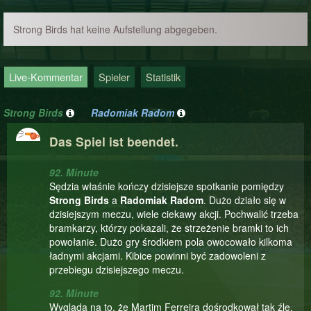
Strong Birds hat keine Aufstellung abgegeben.
Live-Kommentar
Spieler
Statistik
Strong Birds
Radomiak Radom
Das Spiel ist beendet.
92. Minute
Sędzia właśnie kończy dzisiejsze spotkanie pomiędzy
Strong Birds
a
Radomiak Radom
. Dużo działo się w
dzisiejszym meczu, wiele ciekawy akcji. Pochwalić trzeba
bramkarzy, którzy pokazali, że strzeżenie bramki to ich
powołanie. Dużo gry środkiem pola owocowało kilkoma
ładnymi akcjami. Kibice powinni być zadowoleni z
przebiegu dzisiejszego meczu.
92. Minute
Wygląda na to, że Martim Ferreira dośrodkował tak źle,