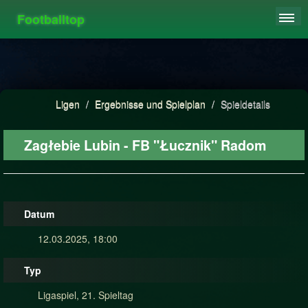
Footballtop
REGISTRIEREN
LIGEN
HIGHSCORE
Ligen
/
Ergebnisse und Spielplan
/
Spieldetails
FAQ
Zagłebie Lubin - FB "Łucznik" Radom
Datum
12.03.2025, 18:00
Typ
Ligaspiel, 21. Spieltag