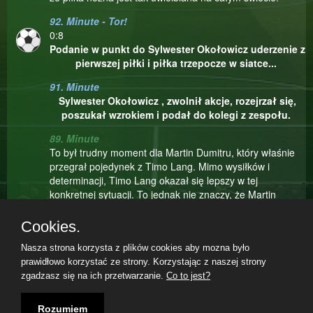
92. Minute - Tor!
0:8
Podanie w punkt do Sylwester Okołowicz uderzenie z
pierwszej piłki i piłka trzepocze w siatce...
91. Minute
Sylwester Okołowicz , zwolnił akcje, rozejrzał się,
poszukał wzrokiem i podał do kolegi z zespołu.
89. Minute
To był trudny moment dla Martin Dumitru, który właśnie
przegrał pojedynek z Timo Lang. Mimo wysiłków i
determinacji, Timo Lang okazał się lepszy w tej
konkretnej sytuacji. To jednak nie znaczy, że Martin
Dumitru powinien się załamywać. W sporcie zdarzają się
zwycięstwa i porażki, a ważne jest, jak zawodnik potrafi
Cookies.
się podnieść po niepowodzeniu i kontynuować walkę.
Nasza strona korzysta z plików cookies aby mozna było
Mam nadzieję, że Martin Dumitru szybko odzyska
prawidłowo korzystać ze strony. Korzystając z naszej strony
pewność siebie i będzie gotowy na kolejne wyzwania na
zgadzasz się na ich przetwarzanie.
Co to jest?
boisku.
Teilnahmebedingungen
|
Datenschutzerklärung
|
Impressum
|
88. Minute
08.08.2026, 06:37|
Rozumiem