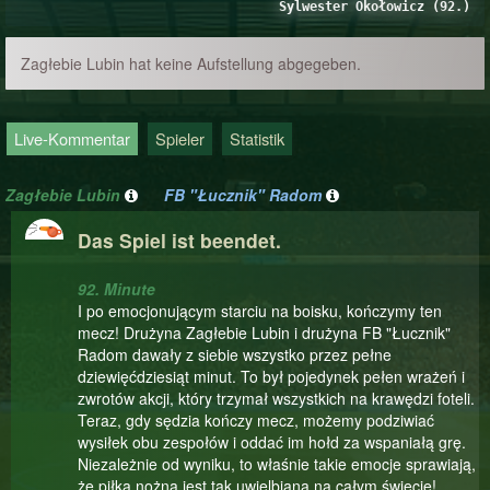
Sylwester Okołowicz (92.)
Zagłebie Lubin hat keine Aufstellung abgegeben.
Live-Kommentar
Spieler
Statistik
Zagłebie Lubin
FB "Łucznik" Radom
Das Spiel ist beendet.
92. Minute
I po emocjonującym starciu na boisku, kończymy ten
mecz! Drużyna Zagłebie Lubin i drużyna FB "Łucznik"
Radom dawały z siebie wszystko przez pełne
dziewięćdziesiąt minut. To był pojedynek pełen wrażeń i
zwrotów akcji, który trzymał wszystkich na krawędzi foteli.
Teraz, gdy sędzia kończy mecz, możemy podziwiać
wysiłek obu zespołów i oddać im hołd za wspaniałą grę.
Niezależnie od wyniku, to właśnie takie emocje sprawiają,
że piłka nożna jest tak uwielbiana na całym świecie!