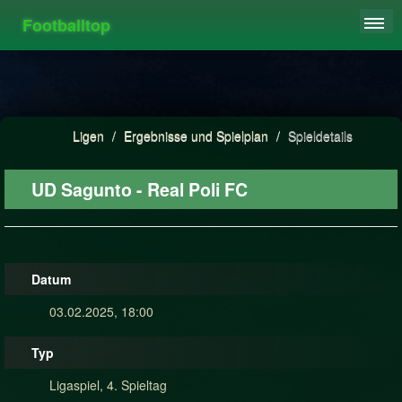
Footballtop
REGISTRIEREN
LIGEN
HIGHSCORE
Ligen
/
Ergebnisse und Spielplan
/
Spieldetails
FAQ
UD Sagunto - Real Poli FC
Datum
03.02.2025, 18:00
Typ
Ligaspiel, 4. Spieltag