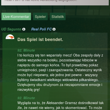
Live-Kommentar
Spieler
Statistik
UD Sagunto
Real Poli FC
Das Spiel ist beendet.
92. Minute
I to kończy się ten wspaniały mecz! Oba zespoły dały z
siebie wszystko na boisku, pozostawiając kibiców w
napięciu do samego końca. To był prawdziwy pokaz
umiejętności, pasji i zaangażowania. Ostateczny wynik
może być niepewny, ale jedno jest pewne - wszyscy
byliśmy świadkami wielkiego widowiska piłkarskiego.
Dziękujemy obu drużynom za niezapomniane emocje i
niezwykłą grę!
92. Minute
Wygląda na to, że Aleksander Gramsz dośrodkował tak
źle, że nawet nie wiemy, jak to skomentować. To może