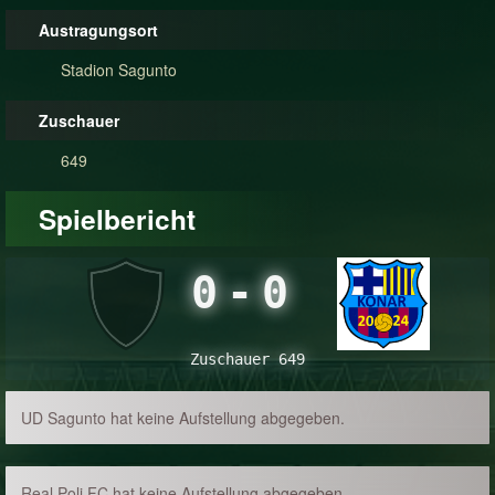
Austragungsort
Stadion Sagunto
Zuschauer
649
Spielbericht
0
-
0
Zuschauer 649
UD Sagunto hat keine Aufstellung abgegeben.
Real Poli FC hat keine Aufstellung abgegeben.