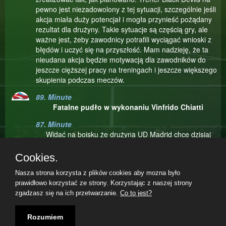
pewno jest niezadowolony z tej sytuacji, szczególnie jeśli
akcja miała duży potencjał i mogła przynieść pożądany
rezultat dla drużyny. Takie sytuacje są częścią gry, ale
ważne jest, żeby zawodnicy potrafili wyciągać wnioski z
błędów i uczyć się na przyszłość. Mam nadzieję, że ta
nieudana akcja będzie motywacją dla zawodników do
jeszcze cięższej pracy na treningach i jeszcze większego
skupienia podczas meczów.
89. Minute
Fatalne pudło w wykonaniu Vinfrido Chiatti
87. Minute
Widać na boisku że drużyna UD Madrid chce dzisiaj
zdobyć komplet punktów. Kolejny wygrany pojedynek
Andrzej Mordak na środku boiska.
Cookies.
84. Minute
Nasza strona korzysta z plików cookies aby mozna było
Andrzej Mordak strzela tuż przy słupku lecz bramkarz
prawidłowo korzystać ze strony. Korzystając z naszej strony
wybija piłkę wprost pod nogi obrońcy.
zgadzasz się na ich przetwarzanie.
Co to jest?
Teilnahmebedingungen
|
Datenschutzerklärung
|
Impressum
|
83. Minute
07.08.2026, 00:33|
Rozumiem
To trudny moment dla Bemabe Cruz, który przegrywa