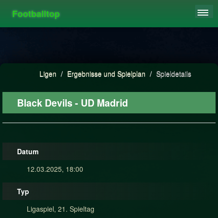
Footballtop
REGISTRIEREN
LIGEN
HIGHSCORE
Ligen
/
Ergebnisse und Spielplan
/
Spieldetails
FAQ
Black Devils - UD Madrid
Datum
12.03.2025, 18:00
Typ
Ligaspiel, 21. Spieltag