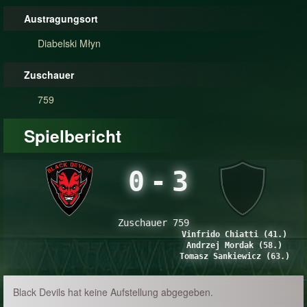
Austragungsort
Diabelski Młyn
Zuschauer
759
Spielbericht
0
-
3
Zuschauer 759
Vinfrido Chiatti (41.)
Andrzej Mordak (58.)
Tomasz Sankiewicz (63.)
Black Devils hat keine Aufstellung abgegeben.