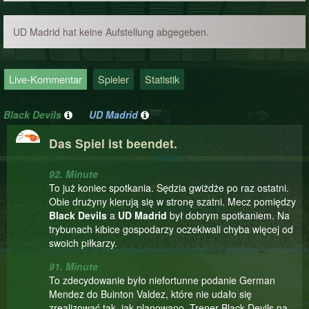
UD Madrid hat keine Aufstellung abgegeben.
Live-Kommentar
Spieler
Statistik
Black Devils
UD Madrid
Das Spiel ist beendet.
92. Minute
To już koniec spotkania. Sędzia gwiżdże po raz ostatni.
Obie drużyny kierują się w stronę szatni. Mecz pomiędzy
Black Devils
a
UD Madrid
był dobrym spotkaniem. Na
trybunach kibice gospodarzy oczekiwali chyba więcej od
swoich piłkarzy.
91. Minute
To zdecydowanie było niefortunne podanie German
Mendez do Buinton Valdez, które nie udało się
zrealizować tak, jak planowano. Trener Black Devils na