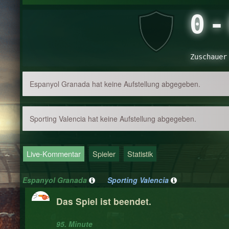
0
-
Zuschauer
Espanyol Granada hat keine Aufstellung abgegeben.
Sporting Valencia hat keine Aufstellung abgegeben.
Live-Kommentar
Spieler
Statistik
Espanyol Granada
Sporting Valencia
Das Spiel ist beendet.
95. Minute