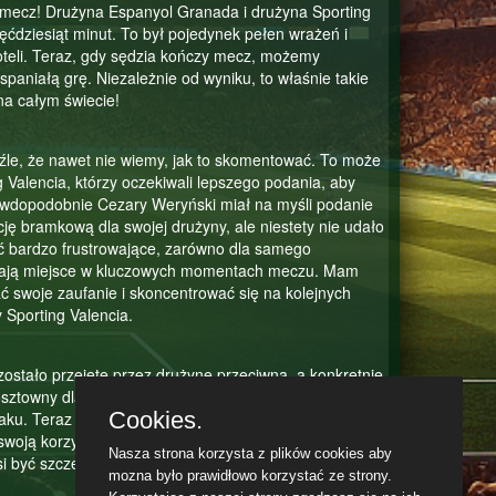
 mecz! Drużyna Espanyol Granada i drużyna Sporting
ęćdziesiąt minut. To był pojedynek pełen wrażeń i
foteli. Teraz, gdy sędzia kończy mecz, możemy
paniałą grę. Niezależnie od wyniku, to właśnie takie
na całym świecie!
źle, że nawet nie wiemy, jak to skomentować. To może
 Valencia, którzy oczekiwali lepszego podania, aby
wdopodobnie Cezary Weryński miał na myśli podanie
cję bramkową dla swojej drużyny, ale niestety nie udało
ć bardzo frustrowające, zarówno dla samego
li mają miejsce w kluczowych momentach meczu. Mam
 swoje zaufanie i skoncentrować się na kolejnych
 Sporting Valencia.
zostało przejęte przez drużynę przeciwną, a konkretnie
sztowny dla drużyny, zwłaszcza jeśli Sporting Valencia
Cookies.
taku. Teraz drużyna Sporting Valencia ma okazję do
a swoją korzyść. To moment, który może odwrócić losy
Nasza strona korzysta z plików cookies aby
 być szczególnie skoncentrowana i gotowa do szybkiej
mozna było prawidłowo korzystać ze strony.