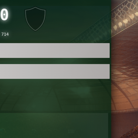
0
 714