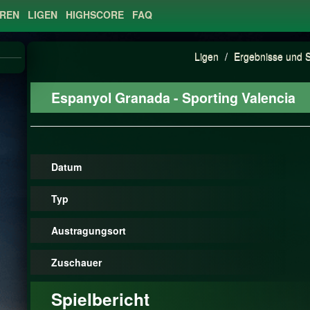
EREN
LIGEN
HIGHSCORE
FAQ
Ligen
/
Ergebnisse und S
Espanyol Granada - Sporting Valencia
Datum
Typ
Austragungsort
Zuschauer
Spielbericht