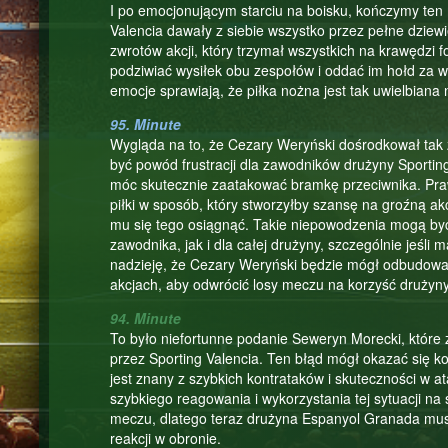
I po emocjonującym starciu na boisku, kończymy ten
Valencia dawały z siebie wszystko przez pełne dziewi
zwrotów akcji, który trzymał wszystkich na krawędzi 
podziwiać wysiłek obu zespołów i oddać im hołd za ws
emocje sprawiają, że piłka nożna jest tak uwielbiana 
95. Minute
Wygląda na to, że Cezary Weryński dośrodkował tak 
być powód frustracji dla zawodników drużyny Sporting
móc skutecznie zaatakować bramkę przeciwnika. Pra
piłki w sposób, który stworzyłby szansę na groźną ak
mu się tego osiągnąć. Takie niepowodzenia mogą by
zawodnika, jak i dla całej drużyny, szczególnie jeś
nadzieję, że Cezary Weryński będzie mógł odbudować
akcjach, aby odwrócić losy meczu na korzyść drużyny
94. Minute
To było niefortunne podanie Seweryn Morecki, które 
przez Sporting Valencia. Ten błąd mógł okazać się ko
jest znany z szybkich kontrataków i skuteczności w a
szybkiego reagowania i wykorzystania tej sytuacji n
meczu, dlatego teraz drużyna Espanyol Granada musi
reakcji w obronie.