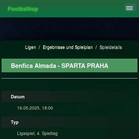
Footballtop
REGISTRIEREN
LIGEN
HIGHSCORE
Ligen
/
Ergebnisse und Spielplan
/
Spieldetails
FAQ
Benfica Almada - SPARTA PRAHA
Datum
16.05.2025, 18:00
Typ
Ligaspiel, 4. Spieltag