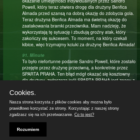
okazanie umiejętności indywidualnych przez Sandro
Powell, który teraz otwiera drogę dla drużyny Benfica
Almada przed szansą na dobrą okazję do zdobycia gola.
Teraz drużyna Benfica Almada ma świetną okazję do
zaatakowania bramki przeciwnika. Mam nadzieję, że
wykorzystają tę sytuację i zbudują groźny atak, który
zakończy się sukcesem. To moment, na który czekali
kibice, więc trzymajmy kciuki za drużynę Benfica Almada!
91. Minute
To było niefortunne podanie Sandro Powell, które zostało
przejęte przez drużynę przeciwną, a konkretnie przez
SPARTA PRAHA. Ten błąd mógł okazać się kosztowny
dla drużyny, zwłaszcza jeśli SPARTA PRAHA jest znany z
szybkich kontrataków i skuteczności w ataku. Teraz
Cookies.
drużyna SPARTA PRAHA ma okazję do szybkiego
reagowania i wykorzystania tej sytuacji na swoją korzyść.
Nasza strona korzysta z plików cookies aby mozna było
To moment, który może odwrócić losy meczu, dlatego
prawidłowo korzystać ze strony. Korzystając z naszej strony
teraz drużyna Benfica Almada musi być szczególnie
zgadzasz się na ich przetwarzanie.
Co to jest?
skoncentrowana i gotowa do szybkiej reakcji w obronie.
Teilnahmebedingungen
|
Datenschutzerklärung
|
Impressum
|
09.08.2026, 13:35|
90. Minute
Rozumiem
Tomasz Podłęski strzela głową... Ale niestety, nie ma