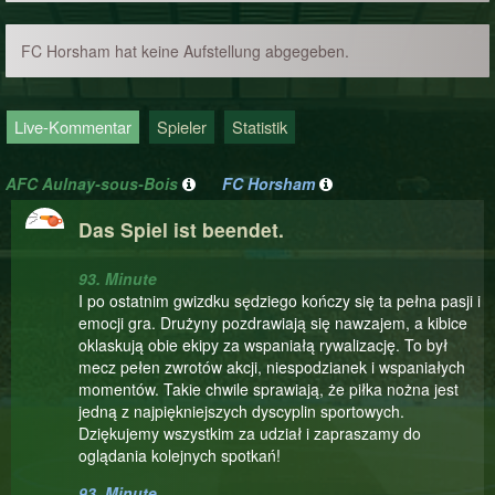
FC Horsham hat keine Aufstellung abgegeben.
Live-Kommentar
Spieler
Statistik
AFC Aulnay-sous-Bois
FC Horsham
Das Spiel ist beendet.
93. Minute
I po ostatnim gwizdku sędziego kończy się ta pełna pasji i
emocji gra. Drużyny pozdrawiają się nawzajem, a kibice
oklaskują obie ekipy za wspaniałą rywalizację. To był
mecz pełen zwrotów akcji, niespodzianek i wspaniałych
momentów. Takie chwile sprawiają, że piłka nożna jest
jedną z najpiękniejszych dyscyplin sportowych.
Dziękujemy wszystkim za udział i zapraszamy do
oglądania kolejnych spotkań!
93. Minute