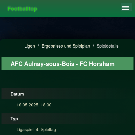
Footballtop
REGISTRIEREN
LIGEN
HIGHSCORE
Ligen
/
Ergebnisse und Spielplan
/
Spieldetails
FAQ
AFC Aulnay-sous-Bois - FC Horsham
Datum
16.05.2025, 18:00
Typ
Ligaspiel, 4. Spieltag