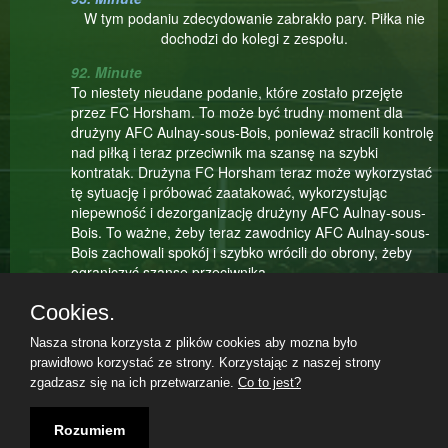
W tym podaniu zdecydowanie zabrakło pary. Piłka nie
dochodzi do kolegi z zespołu.
92. Minute
To niestety nieudane podanie, które zostało przejęte
przez FC Horsham. To może być trudny moment dla
drużyny AFC Aulnay-sous-Bois, ponieważ stracili kontrolę
nad piłką i teraz przeciwnik ma szansę na szybki
kontratak. Drużyna FC Horsham teraz może wykorzystać
tę sytuację i próbować zaatakować, wykorzystując
niepewność i dezorganizację drużyny AFC Aulnay-sous-
Bois. To ważne, żeby teraz zawodnicy AFC Aulnay-sous-
Bois zachowali spokój i szybko wrócili do obrony, żeby
ograniczyć szanse przeciwnika.
91. Minute
Cookies.
Wygląda na to, że Juliusz Falibóg dośrodkował tak źle, że
Nasza strona korzysta z plików cookies aby mozna było
nawet nie wiemy, jak to skomentować. To może być
prawidłowo korzystać ze strony. Korzystając z naszej strony
powód frustracji dla zawodników drużyny FC Horsham,
zgadzasz się na ich przetwarzanie.
Co to jest?
którzy oczekiwali lepszego podania, aby móc skutecznie
Teilnahmebedingungen
|
Datenschutzerklärung
|
Impressum
|
zaatakować bramkę przeciwnika. Prawdopodobnie
08.08.2026, 15:31|
Juliusz Falibóg miał na myśli podanie piłki w sposób,
Rozumiem
który stworzyłby szansę na groźną akcję bramkową dla