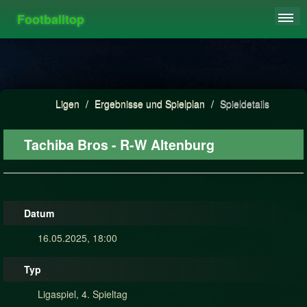
Footballtop
REGISTRIEREN
LIGEN
HIGHSCORE
Ligen
/
Ergebnisse und Spielplan
/
Spieldetails
FAQ
Tachiba Bros - R-W Altenburg
Datum
16.05.2025, 18:00
Typ
Ligaspiel, 4. Spieltag