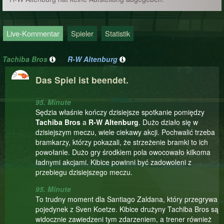
Live-Kommentar
Spieler
Statistik
Tachiba Bros
R-W Altenburg
Das Spiel ist beendet.
95. Minute
Sędzia właśnie kończy dzisiejsze spotkanie pomiędzy
Tachiba Bros
a
R-W Altenburg
. Dużo działo się w
dzisiejszym meczu, wiele ciekawy akcji. Pochwalić trzeba
bramkarzy, którzy pokazali, że strzeżenie bramki to ich
powołanie. Dużo gry środkiem pola owocowało kilkoma
ładnymi akcjami. Kibice powinni być zadowoleni z
przebiegu dzisiejszego meczu.
95. Minute
To trudny moment dla Santiago Zaldana, który przegrywa
pojedynek z Sven Koetze. Kibice drużyny Tachiba Bros są
widocznie zawiedzeni tym zdarzeniem, a trener również