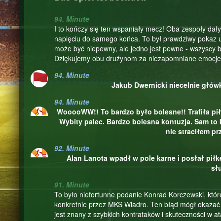
94. Minute
I to kończy się ten wspaniały mecz! Oba zespoły dały
napięciu do samego końca. To był prawdziwy pokaz u
może być niepewny, ale jedno jest pewne - wszyscy b
Dziękujemy obu drużynom za niezapomniane emocje i
94. Minute
Jakub Dwernicki niecelnie głów
94. Minute
WooooWW!! To bardzo było bolesne!! Trafiła pi
Wybity palec. Bardzo bolesna kontuzja. Sam to 
nie straciłem pr
92. Minute
Alan Lanota wpadł w pole karne i posłał piłk
sł
91. Minute
To było niefortunne podanie Konrad Korczewski, któr
konkretnie przez MKS Wiadro. Ten błąd mógł okazać 
jest znany z szybkich kontrataków i skuteczności w 