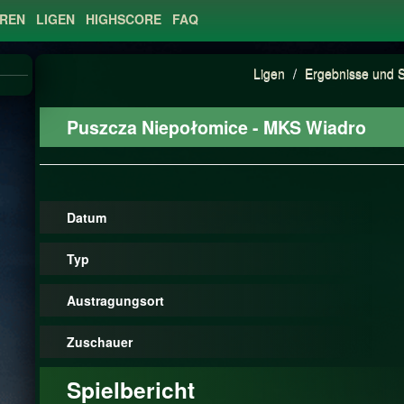
EREN
LIGEN
HIGHSCORE
FAQ
Ligen
/
Ergebnisse und S
Puszcza Niepołomice - MKS Wiadro
Datum
Typ
Austragungsort
Zuschauer
Spielbericht