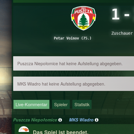
1
-
Zuschauer
Petar Voinov (75.)
Puszcza Niepołomice hat keine Aufstellung abgegeben.
MKS Wiadro hat keine Aufstellung abgegeben.
Live-Kommentar
Spieler
Statistik
Puszcza Niepołomice
MKS Wiadro
Das Spiel ist beendet.