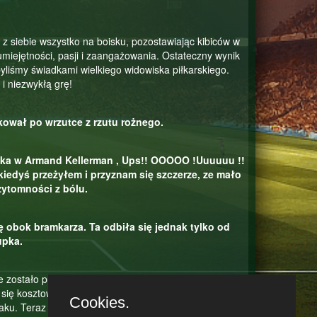
 z siebie wszystko na boisku, pozostawiając kibiców w
miejętności, pasji i zaangażowania. Ostateczny wynik
yliśmy świadkami wielkiego widowiska piłkarskiego.
 niezwykłą grę!
kował po wrzutce z rzutu rożnego.
łka w Armand Kellerman , Ups!! OOOOO !Uuuuuu !!
kiedyś przeżyłem i przyznam się szczerze, ze mało
zytomności z bólu.
ę obok bramkarza. Ta odbiła się jednak tylko od
upka.
e zostało przejęte przez drużynę przeciwną, a
się kosztowny dla drużyny, zwłaszcza jeśli MKS Wiadro
Cookies.
ataku. Teraz drużyna MKS Wiadro ma okazję do