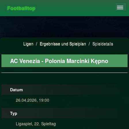
Footballtop
REGISTRIEREN
LIGEN
HIGHSCORE
Ligen
/
Ergebnisse und Spielplan
/
Spieldetails
FAQ
AC Venezia - Polonia Marcinki Kępno
Datum
26.04.2026, 19:00
Typ
Ligaspiel, 22. Spieltag