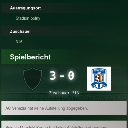
Austragungsort
Stadion polny
Zuschauer
316
Spielbericht
3
-
0
Zuschauer 316
AC Venezia hat keine Aufstellung abgegeben.
Polonia Marcinki Kępno hat keine Aufstellung abgegeben.