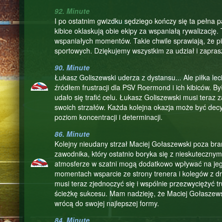
92. Minute
I po ostatnim gwizdku sędziego kończy się ta pełna p
kibice oklaskują obie ekipy za wspaniałą rywalizację.
wspaniałych momentów. Takie chwile sprawiają, że pił
sportowych. Dziękujemy wszystkim za udział i zapra
90. Minute
Łukasz Goliszewski uderza z dystansu... Ale piłka l
źródłem frustracji dla PSV Roermond i ich kibiców. Był
udało się trafić celu. Łukasz Goliszewski musi teraz 
swoich strzałów. Każda kolejna okazja może być decy
poziom koncentracji i determinacji.
86. Minute
Kolejny nieudany strzał Maciej Gołaszewski poza bram
zawodnika, który ostatnio boryka się z nieskutecznym
atmosferze w szatni mogą dodatkowo wpływać na jego
momentach wsparcie ze strony trenera i kolegów z 
musi teraz zjednoczyć się i wspólnie przezwyciężyć t
ścieżkę sukcesu. Mam nadzieję, że Maciej Gołaszewski
wrócą do swojej najlepszej formy.
84. Minute