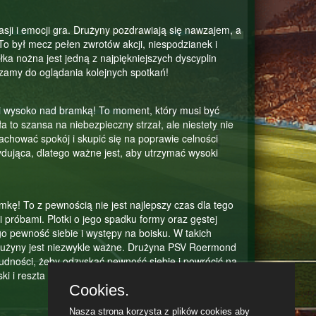
asji i emocji gra. Drużyny pozdrawiają się nawzajem, a
 To był mecz pełen zwrotów akcji, niespodzianek i
ka nożna jest jedną z najpiękniejszych dyscyplin
szamy do oglądania kolejnych spotkań!
eci wysoko nad bramką! To moment, który musi być
a to szansa na niebezpieczny strzał, ale niestety nie
zachować spokój i skupić się na poprawie celności
dująca, dlatego ważne jest, aby utrzymać wysoki
kę! To z pewnością nie jest najlepszy czas dla tego
i próbami. Plotki o jego spadku formy oraz gęstej
 pewność siebie i występy na boisku. W takich
drużyny jest niezwykle ważne. Drużyna PSV Roermond
rudności, żeby odzyskać pewność siebie i powrócić na
 i reszta zespołu zdołają przezwyciężyć te trudności i
Cookies.
Nasza strona korzysta z plików cookies aby