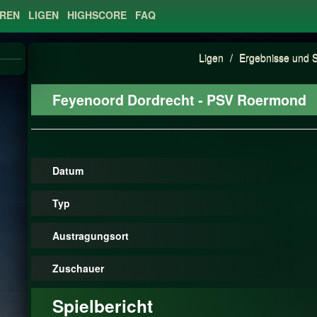
EREN
LIGEN
HIGHSCORE
FAQ
Ligen
/
Ergebnisse und S
Feyenoord Dordrecht - PSV Roermond
Datum
Typ
Austragungsort
Zuschauer
Spielbericht