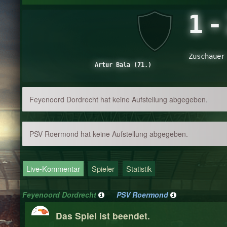
1
-
Zuschauer
Artur Bala (71.)
Feyenoord Dordrecht hat keine Aufstellung abgegeben.
PSV Roermond hat keine Aufstellung abgegeben.
Live-Kommentar
Spieler
Statistik
Feyenoord Dordrecht
PSV Roermond
Das Spiel ist beendet.