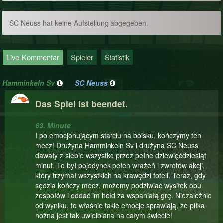
SC Neuss hat keine Aufstellung abgegeben.
Live-Kommentar
Spieler
Statistik
Hamminkeln Sv
SC Neuss
Das Spiel ist beendet.
63. Minute
I po emocjonującym starciu na boisku, kończymy ten
mecz! Drużyna Hamminkeln Sv i drużyna SC Neuss
dawały z siebie wszystko przez pełne dziewięćdziesiąt
minut. To był pojedynek pełen wrażeń i zwrotów akcji,
który trzymał wszystkich na krawędzi foteli. Teraz, gdy
sędzia kończy mecz, możemy podziwiać wysiłek obu
zespołów i oddać im hołd za wspaniałą grę. Niezależnie
od wyniku, to właśnie takie emocje sprawiają, że piłka
nożna jest tak uwielbiana na całym świecie!