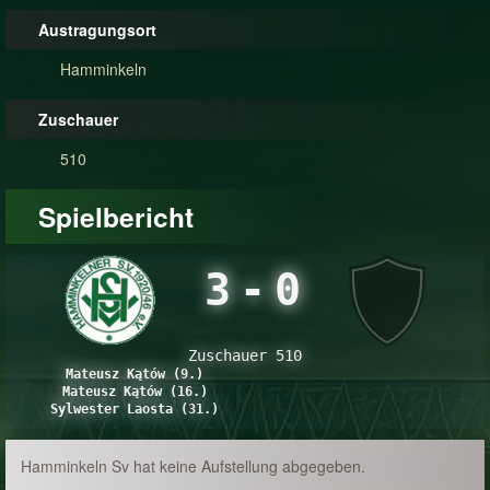
Austragungsort
Hamminkeln
Zuschauer
510
Spielbericht
3
-
0
Zuschauer 510
Mateusz Kątów (9.)
Mateusz Kątów (16.)
Sylwester Laosta (31.)
Hamminkeln Sv hat keine Aufstellung abgegeben.