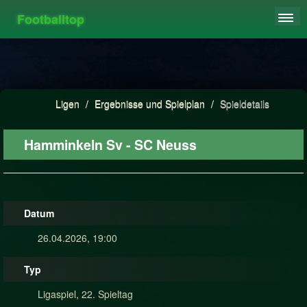
Footballtop
REGISTRIEREN
LIGEN
HIGHSCORE
Ligen
/
Ergebnisse und Spielplan
/
Spieldetails
FAQ
Hamminkeln Sv - SC Neuss
Datum
26.04.2026, 19:00
Typ
Ligaspiel, 22. Spieltag