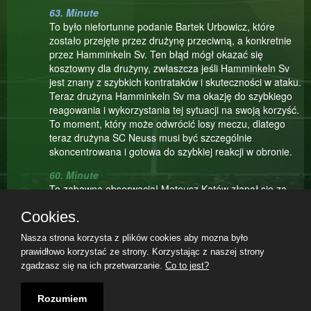
63. Minute
To było niefortunne podanie Bartek Urbowicz, które
zostało przejęte przez drużynę przeciwną, a konkretnie
przez Hamminkeln Sv. Ten błąd mógł okazać się
kosztowny dla drużyny, zwłaszcza jeśli Hamminkeln Sv
jest znany z szybkich kontrataków i skuteczności w ataku.
Teraz drużyna Hamminkeln Sv ma okazję do szybkiego
reagowania i wykorzystania tej sytuacji na swoją korzyść.
To moment, który może odwrócić losy meczu, dlatego
teraz drużyna SC Neuss musi być szczególnie
skoncentrowana i gotowa do szybkiej reakcji w obronie.
60. Minute
To zabawna obserwacja! Mateusz Kątów złapał się za
włosy, ale właściwie to nie miał się za co złapać, bo jest
Cookies.
łysy... Niestety, przegrał pojedynek. Takie momenty mogą
być frustrujące, ale są też częścią gry. Mam nadzieję, że
Nasza strona korzysta z plików cookies aby mozna było
Mateusz Kątów nie zrazi się tym pojedynkiem i będzie
prawidłowo korzystać ze strony. Korzystając z naszej strony
kontynuował walkę na boisku z jeszcze większym
zgadzasz się na ich przetwarzanie.
Co to jest?
zaangażowaniem. Czasami to właśnie porażki uczą nas
Teilnahmebedingungen
|
Datenschutzerklärung
|
Impressum
|
najwięcej i dają impuls do jeszcze większego wysiłku.
07.08.2026, 15:59|
Rozumiem
Trzymajmy kciuki za Mateusz Kątów i drużynę