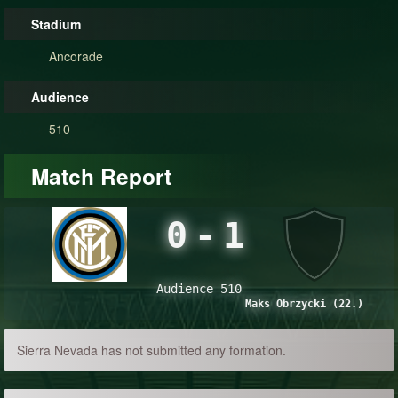
Stadium
Ancorade
Audience
510
Match Report
0
-
1
Audience 510
Maks Obrzycki (22.)
Sierra Nevada has not submitted any formation.