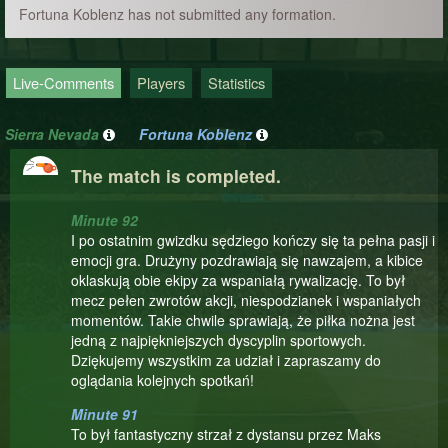
Fortuna Koblenz has not submitted any formation.
Live-Comments
Players
Statistics
Sierra Nevada
Fortuna Koblenz
The match is completed.
Minute 92
I po ostatnim gwizdku sędziego kończy się ta pełna pasji i
emocji gra. Drużyny pozdrawiają się nawzajem, a kibice
oklaskują obie ekipy za wspaniałą rywalizację. To był
mecz pełen zwrotów akcji, niespodzianek i wspaniałych
momentów. Takie chwile sprawiają, że piłka nożna jest
jedną z najpiękniejszych dyscyplin sportowych.
Dziękujemy wszystkim za udział i zapraszamy do
oglądania kolejnych spotkań!
Minute 91
To był fantastyczny strzał z dystansu przez Maks