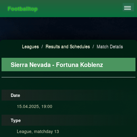
Footballtop
REGISTER
LEAGUES
HIGHSCORE
Leagues
/
Results and Schedules
/
Match Details
FAQ
Sierra Nevada - Fortuna Koblenz
Date
15.04.2025, 19:00
Type
League, matchday 13