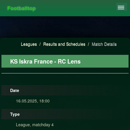
Footballtop
REGISTER
LEAGUES
HIGHSCORE
Leagues
/
Results and Schedules
/
Match Details
FAQ
KS Iskra France - RC Lens
Date
16.05.2025, 18:00
Type
League, matchday 4