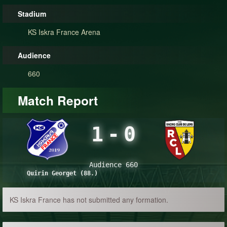
Stadium
KS Iskra France Arena
Audience
660
Match Report
1
-
0
Audience 660
Quirin Georget (88.)
KS Iskra France has not submitted any formation.