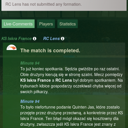
RC Lens has not submitted any formation.
Live-Comments
Players
Statistics
KS Iskra France
RC Lens
The match is completed.
Minute 94
To już koniec spotkania. Sędzia gwiżdże po raz ostatni.
Obie drużyny kierują się w stronę szatni. Mecz pomiędzy
KS Iskra France
a
RC Lens
był dobrym spotkaniem. Na
trybunach kibice gospodarzy oczekiwali chyba więcej od
swoich piłkarzy.
Minute 94
To było niefortunne podanie Quinten Jas, które zostało
przejęte przez drużynę przeciwną, a konkretnie przez KS
Iskra France. Ten błąd mógł okazać się kosztowny dla
drużyny, zwłaszcza jeśli KS Iskra France jest znany z