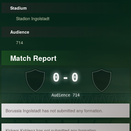
Stadium
Stadion Ingolstadt
Audience
714
Match Report
0
-
0
Audience 714
Borussia Ingolstadt has not submitted any formation.
Kickers Koblenz has not submitted any formation.