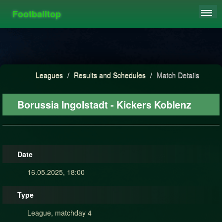
Footballtop
REGISTER
LEAGUES
HIGHSCORE
Leagues
/
Results and Schedules
/
Match Details
FAQ
Borussia Ingolstadt - Kickers Koblenz
Date
16.05.2025, 18:00
Type
League, matchday 4