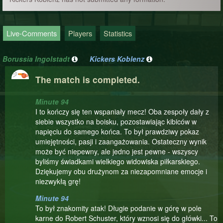
Live-Comments
Players
Statistics
Borussia Ingolstadt
Kickers Koblenz
The match is completed.
Minute 94
I to kończy się ten wspaniały mecz! Oba zespoły dały z
siebie wszystko na boisku, pozostawiając kibiców w
napięciu do samego końca. To był prawdziwy pokaz
umiejętności, pasji i zaangażowania. Ostateczny wynik
może być niepewny, ale jedno jest pewne - wszyscy
byliśmy świadkami wielkiego widowiska piłkarskiego.
Dziękujemy obu drużynom za niezapomniane emocje i
niezwykłą grę!
Minute 94
To był znakomity atak! Długie podanie w górę w pole
karne do Robert Schuster, który wznosi się do główki... To