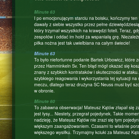
Minute 63
I po emocjonującym starciu na boisku, kończymy te
dawały z siebie wszystko przez pełne dziewięćdziesią
który trzymał wszystkich na krawędzi foteli. Teraz,
zespołów i oddać im hołd za wspaniałą grę. Niezależn
piłka nożna jest tak uwielbiana na całym świecie!
Minute 63
To było niefortunne podanie Bartek Urbowicz, które z
przez Hamminkeln Sv. Ten błąd mógł okazać się kosz
znany z szybkich kontrataków i skuteczności w atak
szybkiego reagowania i wykorzystania tej sytuacji n
meczu, dlatego teraz drużyna SC Neuss musi być szc
w obronie.
Minute 60
To zabawna obserwacja! Mateusz Kątów złapał się za w
jest łysy... Niestety, przegrał pojedynek. Takie mome
nadzieję, że Mateusz Kątów nie zrazi się tym pojedy
większym zaangażowaniem. Czasami to właśnie porażk
większego wysiłku. Trzymajmy kciuki za Mateusz Kąt