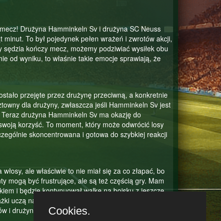
n mecz! Drużyna Hamminkeln Sv i drużyna SC Neuss
t minut. To był pojedynek pełen wrażeń i zwrotów akcji,
 gdy sędzia kończy mecz, możemy podziwiać wysiłek obu
ie od wyniku, to właśnie takie emocje sprawiają, że
ostało przejęte przez drużynę przeciwną, a konkretnie
towny dla drużyny, zwłaszcza jeśli Hamminkeln Sv jest
u. Teraz drużyna Hamminkeln Sv ma okazję do
a swoją korzyść. To moment, który może odwrócić losy
zególnie skoncentrowana i gotowa do szybkiej reakcji
łosy, ale właściwie to nie miał się za co złapać, bo
nty mogą być frustrujące, ale są też częścią gry. Mam
nkiem i będzie kontynuował walkę na boisku z jeszcze
i uczą nas najwięcej i dają impuls do jeszcze
Cookies.
ów i drużynę Hamminkeln Sv w kolejnych akcjach!