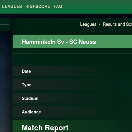
LEAGUES
HIGHSCORE
FAQ
Leagues
/
Results and Sc
Hamminkeln Sv - SC Neuss
Date
Type
Stadium
Audience
Match Report