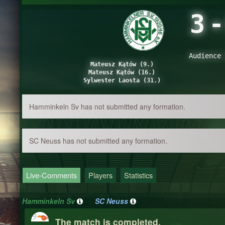
3
-
Audience 
Mateusz Kątów (9.)
Mateusz Kątów (16.)
Sylwester Laosta (31.)
Hamminkeln Sv has not submitted any formation.
SC Neuss has not submitted any formation.
Live-Comments
Players
Statistics
Hamminkeln Sv
SC Neuss
The match is completed.