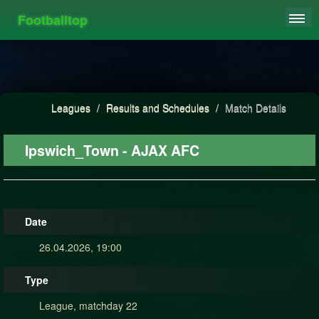
Footballtop
REGISTER
LEAGUES
HIGHSCORE
Leagues
/
Results and Schedules
/
Match Details
FAQ
Ipswich_Town - AJAX AFC
Date
26.04.2026, 19:00
Type
League, matchday 22