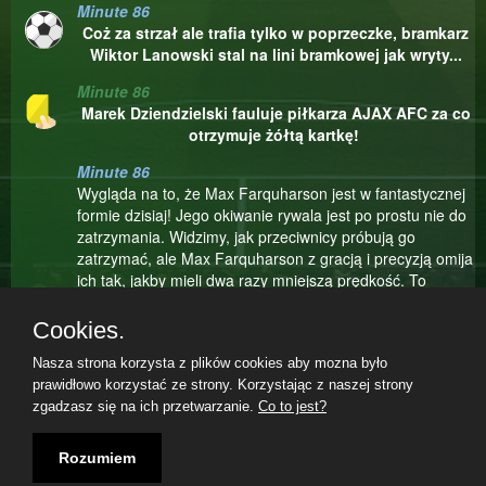
Minute 86
Coż za strzał ale trafia tylko w poprzeczke, bramkarz
Wiktor Lanowski stal na lini bramkowej jak wryty...
Minute 86
Marek Dziendzielski fauluje piłkarza AJAX AFC za co
otrzymuje żółtą kartkę!
Minute 86
Wygląda na to, że Max Farquharson jest w fantastycznej
formie dzisiaj! Jego okiwanie rywala jest po prostu nie do
zatrzymania. Widzimy, jak przeciwnicy próbują go
zatrzymać, ale Max Farquharson z gracją i precyzją omija
ich tak, jakby mieli dwa razy mniejszą prędkość. To
naprawdę piękne do oglądania, jak Max Farquharson
demonstruje swoje umiejętności techniczne i pozostawia
Cookies.
przeciwników w tyle.
Nasza strona korzysta z plików cookies aby mozna było
Minute 84
prawidłowo korzystać ze strony. Korzystając z naszej strony
Filip Gołanicki jest kontuzjowany i musi zejść z
zgadzasz się na ich przetwarzanie.
Co to jest?
boiska
Terms and Conditions
|
Privacy policy
|
Imprint
|
07.08.2026, 15:23|
Rozumiem
Minute 84
Tak właściwie to był to całkiem niewinny faul Lepak.