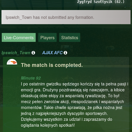
Zygfryd Szołtysik (82.)
Ipswich_Town has not submitted any formation.
Live-Comments
Players
Statistics
Ipswich_Town
AJAX AFC
The match is completed.
Minute 92
I po ostatnim gwizdku sędziego kończy się ta pełna pasji i
emocji gra. Drużyny pozdrawiają się nawzajem, a kibice
oklaskują obie ekipy za wspaniałą rywalizację. To był
mecz pełen zwrotów akcji, niespodzianek i wspaniałych
momentów. Takie chwile sprawiają, że piłka nożna jest
jedną z najpiękniejszych dyscyplin sportowych.
Dziękujemy wszystkim za udział i zapraszamy do
oglądania kolejnych spotkań!