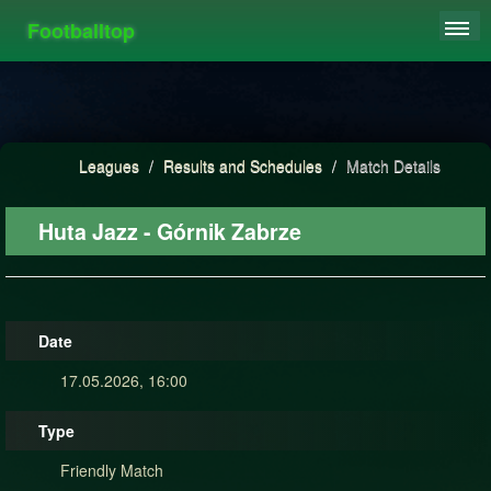
Footballtop
REGISTER
LEAGUES
HIGHSCORE
Leagues
/
Results and Schedules
/
Match Details
FAQ
Huta Jazz - Górnik Zabrze
Date
17.05.2026, 16:00
Type
Friendly Match