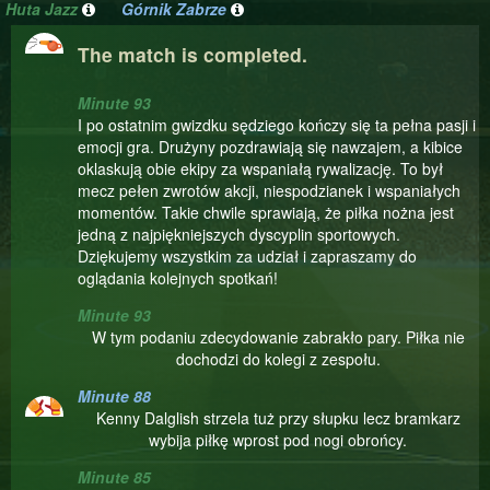
Huta Jazz
Górnik Zabrze
The match is completed.
Minute 93
I po ostatnim gwizdku sędziego kończy się ta pełna pasji i
emocji gra. Drużyny pozdrawiają się nawzajem, a kibice
oklaskują obie ekipy za wspaniałą rywalizację. To był
mecz pełen zwrotów akcji, niespodzianek i wspaniałych
momentów. Takie chwile sprawiają, że piłka nożna jest
jedną z najpiękniejszych dyscyplin sportowych.
Dziękujemy wszystkim za udział i zapraszamy do
oglądania kolejnych spotkań!
Minute 93
W tym podaniu zdecydowanie zabrakło pary. Piłka nie
dochodzi do kolegi z zespołu.
Minute 88
Kenny Dalglish strzela tuż przy słupku lecz bramkarz
wybija piłkę wprost pod nogi obrońcy.
Minute 85