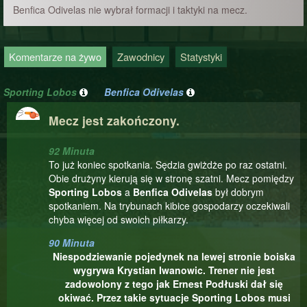
Benfica Odivelas nie wybrał formacji i taktyki na mecz.
Komentarze na żywo
Zawodnicy
Statystyki
Sporting Lobos
Benfica Odivelas
Mecz jest zakończony.
92 Minuta
To już koniec spotkania. Sędzia gwiżdże po raz ostatni.
Obie drużyny kierują się w stronę szatni. Mecz pomiędzy
Sporting Lobos
a
Benfica Odivelas
był dobrym
spotkaniem. Na trybunach kibice gospodarzy oczekiwali
chyba więcej od swoich piłkarzy.
90 Minuta
Niespodziewanie pojedynek na lewej stronie boiska
wygrywa Krystian Iwanowic. Trener nie jest
zadowolony z tego jak Ernest Podłuski dał się
okiwać. Przez takie sytuacje Sporting Lobos musi