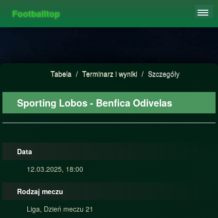
Footballtop
REJESTRACJA
TABELA
STATYSTYKI
Tabela
/
Terminarz i wyniki
/
Szczegóły
FAQ
Sporting Lobos - Benfica Odivelas
Data
12.03.2025, 18:00
Rodzaj meczu
Liga, Dzień meczu 21