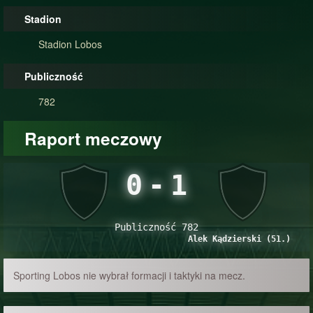
Stadion
Stadion Lobos
Publiczność
782
Raport meczowy
0
-
1
Publiczność 782
Alek Kądzierski (51.)
Sporting Lobos nie wybrał formacji i taktyki na mecz.